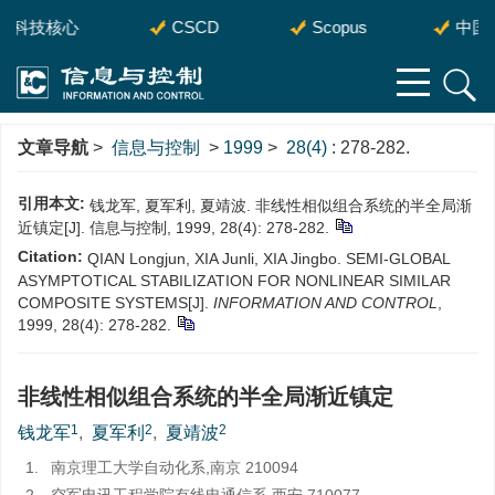
国科技核心
CSCD
Scopus
中国科
文章导航
>
信息与控制
>
1999
>
28(4)
: 278-282.
引用本文:
钱龙军, 夏军利, 夏靖波. 非线性相似组合系统的半全局渐
近镇定[J]. 信息与控制, 1999, 28(4): 278-282.
Citation:
QIAN Longjun, XIA Junli, XIA Jingbo. SEMI-GLOBAL
ASYMPTOTICAL STABILIZATION FOR NONLINEAR SIMILAR
COMPOSITE SYSTEMS[J].
INFORMATION AND CONTROL
,
1999, 28(4): 278-282.
非线性相似组合系统的半全局渐近镇定
1
2
2
钱龙军
,
夏军利
,
夏靖波
1.
南京理工大学自动化系,南京 210094