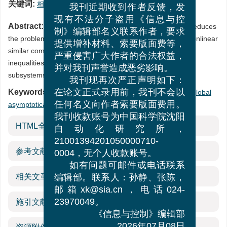
声明
关键词:
相似组合系统
/
半全局渐近镇定
/
Riccati不等式
我刊近期收到作者反馈，发
现有不法分子盗用《信息与控
Abstract:
Utilizing the structural information, this paper reduces
制》编辑部名义联系作者，要求
the problem of semi-global asymptotical stabilization for nonlinear
提供增补材料、索要版面费等，
similar composite systems to solving two low order Riccati
严重侵害广大作者的合法权益，
inequalities which are in the same order as that of the
并对我刊声誉造成恶劣影响。
subsystems.
我刊现再次严正声明如下：
Keywords:
nonlinear similar composite system
/
semi-global
在论文正式录用前，我刊不会以
asymptotical stabilization
/
Riccati inequality
任何名义向作者索要版面费用。
我刊收款账号为中国科学院沈阳
HTML全文
自动化研究所，
21001394201050000710-
参考文献
(1)
0004，无个人收款账号。
如有问题可邮件或电话联系
相关文章
编辑部。联系人：孙静、张陈，
邮箱xk@sia.cn，电话024-
施引文献
23970049。
《信息与控制》编辑部