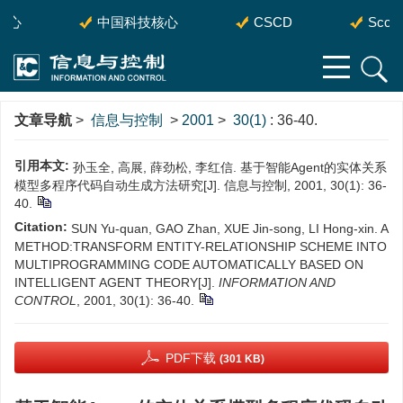
核心
中国科技核心
CSCD
Scopu
文章导航
>
信息与控制
>
2001
>
30(1)
: 36-40.
引用本文:
孙玉全, 高展, 薛劲松, 李红信. 基于智能Agent的实体关系
模型多程序代码自动生成方法研究[J]. 信息与控制, 2001, 30(1): 36-
40.
Citation:
SUN Yu-quan, GAO Zhan, XUE Jin-song, LI Hong-xin. A
METHOD:TRANSFORM ENTITY-RELATIONSHIP SCHEME INTO
MULTIPROGRAMMING CODE AUTOMATICALLY BASED ON
INTELLIGENT AGENT THEORY[J].
INFORMATION AND
CONTROL
, 2001, 30(1): 36-40.
PDF下载
(301 KB)