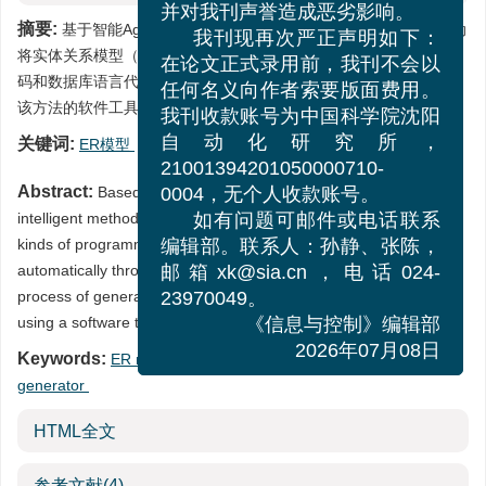
并对我刊声誉造成恶劣影响。
摘要:
基于智能Agent理论，本文提出了一种通过人机交互方式自动
我刊现再次严正声明如下：
将实体关系模型（Entity-Relation，ER）生成多种应用程序语言代
在论文正式录用前，我刊不会以
码和数据库语言代码的智能化方法体系框架，简要介绍了利用基于
任何名义向作者索要版面费用。
该方法的软件工具将ER模型生成程序代码的过程．
我刊收款账号为中国科学院沈阳
关键词:
ER模型
/
智能Agent
/
程序代码自动生成器
自动化研究所，
21001394201050000710-
Abstract:
Based on Agent theory, this paper proposes an
0004，无个人收款账号。
intelligent method skeleton, which can be used to generate all
如有问题可邮件或电话联系
kinds of programming codes from Entity-Relationship scheme
编辑部。联系人：孙静、张陈，
automatically through man-machine interaction. It introduces the
邮箱xk@sia.cn，电话024-
process of generating programming codes from ER scheme by
23970049。
using a software tool based on the method.
《信息与控制》编辑部
Keywords:
ER model
/
intelligent agent
/
programming code
2026年07月08日
generator
HTML全文
参考文献
(4)