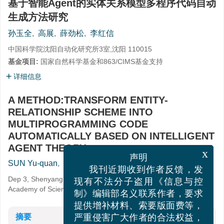
基于智能Agent的实体关系模型多程序代码自动
生成方法研究
孙玉全
,
高展
,
薛劲松
,
李红信
中国科学院沈阳自动化研究所3室,沈阳 110015
基金项目:
国家自然科学基金和863/CIMS基金支持
详细信息
A METHOD:TRANSFORM ENTITY-
RELATIONSHIP SCHEME INTO
MULTIPROGRAMMING CODE
AUTOMATICALLY BASED ON INTELLIGENT
AGENT THEORY
x
声明
SUN Yu-quan
,
GAO Zhan
,
XUE Jin-song
,
LI Hong-xin
我刊近期收到作者反馈，发
Dep 3, Shenyang Institute of Automation, Chinese
现有不法分子盗用《信息与控
Academy of Sciences 110015
制》编辑部名义联系作者，要求
提供增补材料、索要版面费等，
摘要
严重侵害广大作者的合法权益，