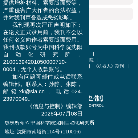
提供增补材料、索要版面费等，
严重侵害广大作者的合法权益，
资源附件
(0)
并对我刊声誉造成恶劣影响。
我刊现再次严正声明如下：
在论文正式录用前，我刊不会以
任何名义向作者索要版面费用。
我刊收款账号为中国科学院沈阳
友情链接
中国自动化学会
科学出版社
自动化研究所，
中国科学技术协会
中国科学院
21001394201050000710-
中国科学院沈阳自动化研究所
《机器人》期刊
0004，无个人收款账号。
更多+
如有问题可邮件或电话联系
编辑部。联系人：孙静、张陈，
邮箱xk@sia.cn，电话024-
23970049。
《信息与控制》编辑部
2026年07月08日
版权所有 © 中国科学院沈阳自动化研究所
地址:
沈阳市南塔街114号 (110016)