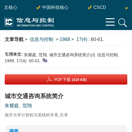
中文核心
中国科技核心
CSCD
S
文章导航
>
信息与控制
>
1988
>
17(4)
: 60-61.
引用本文:
朱耀庭, 范翔. 城市交通咨询系统简介[J]. 信息与控制,
1988, 17(4): 60-61.
PDF下载
(419 KB)
城市交通咨询系统简介
朱耀庭
,
范翔
南开大学计算机与系统科学系,天津
摘要