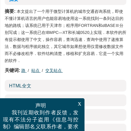
摘要:
本文提出了一个用于微型计算机的城市交通咨询系统，即使
不懂计算机语言的用户也能容易地使用这一系统找到一条到达目的
地的路线；该系统已用于天津市；程序用FORTRAN和dBASEⅢ分
别写成；这一系统已在IBMPC—XT和长城0520上实现．本软件的所
有提示都使用了中文，操作容易，查询迅速．查询中使用了递推算
法．数据与程序彼此独立，其它城市如果想使用仅需修改数据文件
而不必修改程序．软件结构清楚，移植和扩充容易．它是一个实用
的软件．
关键词:
路
/
站点
/
交叉站点
HTML全文
参考文献
(3)
x
声明
我刊近期收到作者反馈，发
相关文章
现有不法分子盗用《信息与控
制》编辑部名义联系作者，要求
施引文献