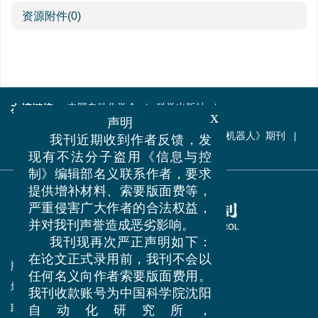
资源附件
(0)
友情链接
中国自动化学会
科学出版社
x
中国科学技术协会
中国科学院
声明
中国科学院沈阳自动化研究所
《机器人》期刊
我刊近期收到作者反馈，发
更多+
现有不法分子盗用《信息与控
制》编辑部名义联系作者，要求
提供增补材料、索要版面费等，
严重侵害广大作者的合法权益，
并对我刊声誉造成恶劣影响。
我刊现再次严正声明如下：
在论文正式录用前，我刊不会以
版权所有 © 中国科学院沈阳自动化研究所
任何名义向作者索要版面费用。
地址:
沈阳市南塔街114号 (110016)
我刊收款账号为中国科学院沈阳
联系电话:
024-23970049
自动化研究所，