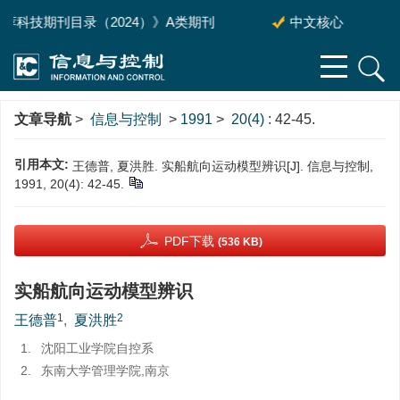
科技期刊目录（2024）》A类期刊
中文核心
文章导航
>
信息与控制
>
1991
>
20(4)
: 42-45.
引用本文:
王德普, 夏洪胜. 实船航向运动模型辨识[J]. 信息与控制,
1991, 20(4): 42-45.
PDF下载
(536 KB)
实船航向运动模型辨识
1
2
王德普
,
夏洪胜
1.
沈阳工业学院自控系
2.
东南大学管理学院,南京