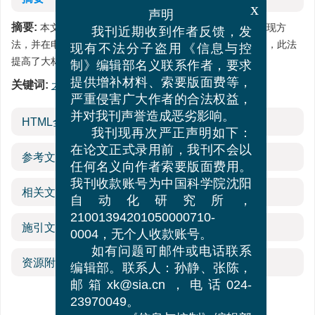
x
声明
摘要:
本文研究了大林算法参数自寻最优控制的必要性和实现方
我刊近期收到作者反馈，发
法，并在电阻炉温度控制系统上进行了试验研究．结果表明，此法
现有不法分子盗用《信息与控
提高了大林算法对被控对象参数的适应能力．
制》编辑部名义联系作者，要求
关键词:
大林算法
/
参数自寻最优控制
/
单纯形加速法
提供增补材料、索要版面费等，
严重侵害广大作者的合法权益，
并对我刊声誉造成恶劣影响。
HTML全文
我刊现再次严正声明如下：
在论文正式录用前，我刊不会以
参考文献
(4)
任何名义向作者索要版面费用。
我刊收款账号为中国科学院沈阳
相关文章
自动化研究所，
21001394201050000710-
施引文献
0004，无个人收款账号。
如有问题可邮件或电话联系
资源附件
(0)
编辑部。联系人：孙静、张陈，
邮箱xk@sia.cn，电话024-
23970049。