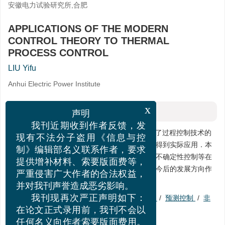
安徽电力试验研究所,合肥
APPLICATIONS OF THE MODERN
CONTROL THEORY TO THERMAL
PROCESS CONTROL
LIU Yifu
Anhui Electric Power Institute
摘要
x
声明
我刊近期收到作者反馈，发
摘要:
控制理论和计算机技术的发展，大大促进了过程控制技术的
现有不法分子盗用《信息与控
提高，现代控制理论正在火电厂热工过程控制中得到实际应用．本
制》编辑部名义联系作者，要求
文概述了最优控制、预测控制、状态反馈控制、不确定性控制等在
提供增补材料、索要版面费等，
火电厂热工过程控制中的研究和应用现状，并对今后的发展方向作
严重侵害广大作者的合法权益，
了简单的预测．
并对我刊声誉造成恶劣影响。
关键词:
现代控制理论
/
过程控制
/
优化控制
/
预测控制
/
非
我刊现再次严正声明如下：
线性控制
/
智能控制
/
热工过程
在论文正式录用前，我刊不会以