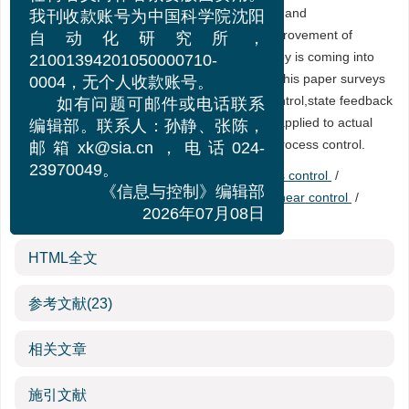
任何名义向作者索要版面费用。
Abstract:
The development of control theory and
我刊收款账号为中国科学院沈阳
computer.technology promotes greatly the improvement of
自动化研究所，
process control level.The modern control theroy is coming into
21001394201050000710-
use in actual applications to thermal process.This paper surveys
0004，无个人收款账号。
the status that optimizing control,predictive control,state feedback
如有问题可邮件或电话联系
control and undetermined system control are applied to actual
编辑部。联系人：孙静、张陈，
plants,and forecasts the prospect of thermal process control.
邮箱xk@sia.cn，电话024-
Keywords:
modern control theory
/
process control
/
23970049。
optimizing control
/
predictive control
/
nonlinear control
/
《信息与控制》编辑部
intelligence control
/
thermal process
2026年07月08日
HTML全文
参考文献
(23)
相关文章
施引文献