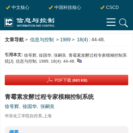
中文核心
中国科技核心
CSCD
文章导航
>
信息与控制
>
1989
>
18(4)
: 44-48.
引用本文:
徐萼辉, 徐国华, 张嗣良. 青霉素发酵过程专家模糊控制系
统[J]. 信息与控制, 1989, 18(4): 44-48.
PDF下载
(683 KB)
青霉素发酵过程专家模糊控制系统
徐萼辉
,
徐国华
,
张嗣良
华东化工学院自控系,上海
摘要