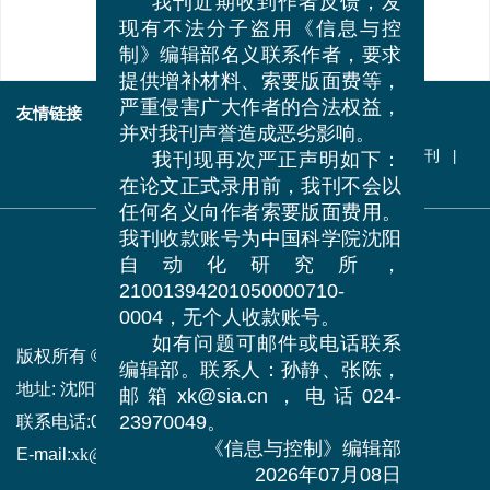
我刊近期收到作者反馈，发
现有不法分子盗用《信息与控
制》编辑部名义联系作者，要求
提供增补材料、索要版面费等，
友情链接
中国自动化学会
科学出版社
严重侵害广大作者的合法权益，
中国科学技术协会
中国科学院
并对我刊声誉造成恶劣影响。
中国科学院沈阳自动化研究所
《机器人》期刊
我刊现再次严正声明如下：
更多+
在论文正式录用前，我刊不会以
任何名义向作者索要版面费用。
我刊收款账号为中国科学院沈阳
自动化研究所，
21001394201050000710-
0004，无个人收款账号。
如有问题可邮件或电话联系
版权所有 © 中国科学院沈阳自动化研究所
编辑部。联系人：孙静、张陈，
地址:
沈阳市南塔街114号 (110016)
邮箱xk@sia.cn，电话024-
联系电话:
024-23970049
23970049。
E-mail:
xk@sia.cn
《信息与控制》编辑部
2026年07月08日