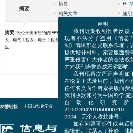
摘要
HT
摘要
相关文章
施引
声明
摘要:
经位于美国纽约的IEEE总部批准,东南大学IEEE学生支部于19
我刊近期收到作者反
系、电气工程系、电子工程系、自动控制系、自动化研究所、计算机系
现有不法分子盗用《信
生.
制》编辑部名义联系作者
提供增补材料、索要版面
严重侵害广大作者的合法
并对我刊声誉造成恶劣影
我刊现再次严正声明
在论文正式录用前，我刊
任何名义向作者索要版面
我刊收款账号为中国科学
自动化研究
友情链接
中国自动化学会
科学出版社
中国科学技术协会
21001394201050000710-
0004，无个人收款账号。
关于本刊
如有问题可邮件或电