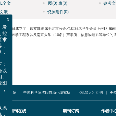
ML全文
图
(0)
表
(0)
参考文
文献
资源附件
(0)
x
89年3月2日成立了．该支部隶属于北京分会,包括35名学生会员,分别为东
馈，发
、生物医学工程系以及南京大学（10名）声学所、信息物理系等单位的
息与控
，要求
费等，
权益，
响。
如下：
不会以
费用。
院沈阳
所，
中国科学院
中国科学院沈阳自动化研究所
《机器人》期刊
更多
期刊在线
期刊订阅
作者中
话联系