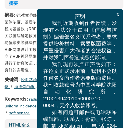
摘要
摘要:
针对海洋微生物低温碱性蛋白酶发酵过程关键生物参数（如
x
声明
菌体浓度、基质浓度、酶活等）的在线测量问题， 提出了一种基于
我刊近期收到作者反馈，发
径向基函数（RBF）神经网络的软测量建模方法． 首先，应用一致
现有不法分子盗用《信息与控
关联度法确定软测量模型的辅助变量．然后，针对正交最小二乘、
k
制》编辑部名义联系作者，要求
均值聚类等算法在具体实现时比较繁琐的问题，利用简单且实用的
提供增补材料、索要版面费等，
RBF网络设计函数， 应用训练样本集对RBF神经网络进行训练，建
严重侵害广大作者的合法权益，
立了RBF神经网络软测量模型，用测试样本集对建立的软测量模型
并对我刊声誉造成恶劣影响。
进行了仿真验证．结果表明，该软测量模型具有很高的逼近精度和
我刊现再次严正声明如下：
良好的实用性．
在论文正式录用前，我刊不会以
关键词:
径向基函数（RBF）神经网络
/
一致关联度
/
海洋微生
任何名义向作者索要版面费用。
物
/
海洋蛋白酶
/
软测量
我刊收款账号为中国科学院沈阳
自动化研究所，
Keywords:
radial basis function (RBF) neural network
/
21001394201050000710-
uniform incidence degree
/
marine microbe
/
marine protease
0004，无个人收款账号。
/
soft sensor
如有问题可邮件或电话联系
编辑部。联系人：孙静、张陈，
HTML全文