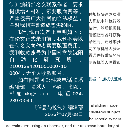
现有不法分子盗用《信息与控
摘要:
制》编辑部名义联系作者，要求
提供增补材料、索要版面费等，
针对受执行器故障的非线性机器人系统，提出一种加权快速终端滑
严重侵害广大作者的合法权益，
模主动容错控制方法。首先利用观测器估计机器人系统中的执行器
并对我刊声誉造成恶劣影响。
故障信息，并通过自适应律对故障未知的界进行估计。然后根据机
我刊现再次严正声明如下：
器人各关节的加权位置误差进一步设计快速终端滑模控制器对获得
在论文正式录用前，我刊不会以
的故障信息做出补偿，从而实现有限时间主动容错控制。通过李雅
任何名义向作者索要版面费用。
普诺夫函数法证明了闭环系统的稳定性，并采用两关节机器人验证
我刊收款账号为中国科学院沈阳
了方案的有效性。该方案可以通过对不同关节位置误差权重值的分
自动化研究所，
配来相应地补偿故障的影响，能够在有限时间内使得机器人位置跟
21001394201050000710-
踪误差快速收敛且跟踪精度得到提高。
0004，无个人收款账号。
关键词:
非线性机器人系统
/
执行器故障
/
观测器
/
加权快速终
如有问题可邮件或电话联系
端滑模
/
容错控制
编辑部。联系人：孙静、张陈，
邮箱xk@sia.cn，电话024-
Abstract:
23970049。
In this study, we propose a weighted fast terminal sliding mode
《信息与控制》编辑部
active fault-tolerant control for nonlinear robotic systems subject
2026年07月08日
to actuator faults. Firstly, the actuator faults in the robotic system
are estimated using an observer, and the unknown boundary of