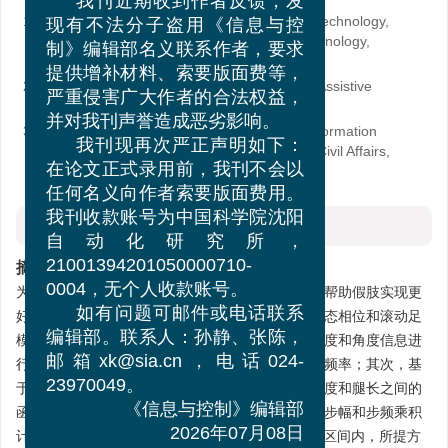
我刊近期收到作者反馈，发
1.
Institute of Rehabilitation Engineering and Technology,
现有不法分子盗用《信息与控
University of Shanghai for Science and Technology,
制》编辑部名义联系作者，要求
Shanghai 200093, China
提供增补材料、索要版面费等，
2.
Shanghai Engineering Research Center of Assistive
Devices, Shanghai 200093, China
严重侵害广大作者的合法权益，
3.
Key Laboratory of Neurological Function Information
并对我刊声誉造成恶劣影响。
and Rehabilitation Engineering, Ministry of Civil Affairs,
我刊现再次严正声明如下：
Shanghai 200093, China
在论文正式录用前，我刊不会以
任何名义向作者索要版面费用。
摘要
我刊收款账号为中国科学院沈阳
自动化研究所，
摘要:
21001394201050000710-
为解决下肢假肢关节轨迹规划中的步速参数问题，帮助假肢实现更
0004，无个人收款账号。
好的运动模式转换和动态运动，提出了一种基于步态相位和滚动足
如有问题可邮件或电话联系
模型的步速计算方法。首先，对大腿矢状面的角速度和角度信息进
编辑部。联系人：孙静、张陈，
行滤波和归一化处理，结合步态相位变量计算步行频率；其次，基
邮箱xk@sia.cn，电话024-
于人体行走的下肢滚动足模型，建立步幅与实时角度和腿长之间的
23970049。
函数关系；最后，针对不同计算周期，由周期内的步幅和步频乘积
《信息与控制》编辑部
计算步速。实验结果显示，在2.0~4.0 km/h的速度区间内，所提方
2026年07月08日