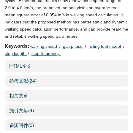
cycles. Experimental results show that within a speed range of
2.0 to 4.0 km/h, the proposed method yields an average root
mean square error of 0.054 m/s in walking speed calculation. It
indicates that the proposed method has better static and dynamic
walking speed calculation performance, and can provide real-time
and reliable walking speed parameters.
Keywords:
walking speed
/
gait phase
/
rolling foot model
/
step length
/
step frequency
HTML全文
参考文献
(24)
相关文章
施引文献
(4)
资源附件
(0)