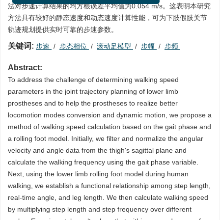
法对步速计算结果的均方根误差平均值为0.054 m/s。这表明本研究
方法具有较好的静态速度和动态速度计算性能，可为下肢假肢关节
轨迹规划提供实时可靠的步速参数。
关键词:
步速
/
步态相位
/
滚动足模型
/
步幅
/
步频
Abstract:
To address the challenge of determining walking speed
parameters in the joint trajectory planning of lower limb
prostheses and to help the prostheses to realize better
locomotion modes conversion and dynamic motion, we propose a
method of walking speed calculation based on the gait phase and
a rolling foot model. Initially, we filter and normalize the angular
velocity and angle data from the thigh's sagittal plane and
calculate the walking frequency using the gait phase variable.
Next, using the lower limb rolling foot model during human
walking, we establish a functional relationship among step length,
real-time angle, and leg length. We then calculate walking speed
by multiplying step length and step frequency over different