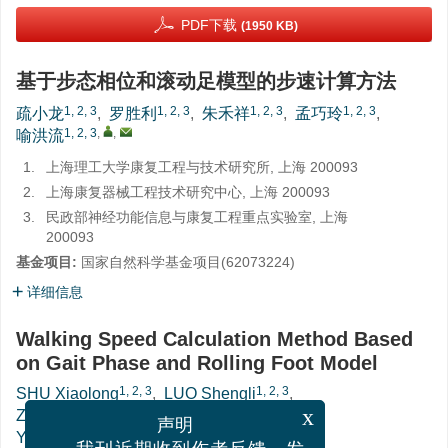
PDF下载
(1950 KB)
基于步态相位和滚动足模型的步速计算方法
1, 2, 3
1, 2, 3
1, 2, 3
1, 2, 3
疏小龙
,
罗胜利
,
朱禾祥
,
孟巧玲
,
1, 2, 3
,
,
喻洪流
1.
上海理工大学康复工程与技术研究所, 上海 200093
2.
上海康复器械工程技术研究中心, 上海 200093
3.
民政部神经功能信息与康复工程重点实验室, 上海
200093
基金项目:
国家自然科学基金项目(
62073224
)
详细信息
Walking Speed Calculation Method Based
on Gait Phase and Rolling Foot Model
1, 2, 3
1, 2, 3
SHU Xiaolong
,
LUO Shengli
,
1, 2, 3
1, 2, 3
ZHU Hexiang
,
MENG Qiaoling
,
x
声明
1, 2, 3
,
,
YU Hongliu