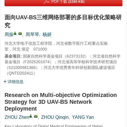
PDF下载
(2280 KB)
面向UAV-BS三维网络部署的多目标优化策略研
究
,
周振
,
周琴琴
,
杨妍
河北大学电子信息工程学院，河北省数字医疗工程重点实验
室，河北 保定 071000
基金项目:
国家自然科学基金项目（
62373132
）；河北省自然科学
基金项目（
F2025201074
）；河北省高等学校科学技术研究项目
（
521000981366
）；河北大学优秀青年科研创新团队建设项目
（
QNTD202411
）
详细信息
Research on Multi-objective Optimization
Strategy for 3D UAV-BS Network
Deployment
,
ZHOU Zhen
,
ZHOU Qinqin
,
YANG Yan
Key Laboratory of Digital Medical Engineering of Hebei