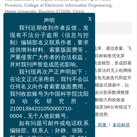
Province, College of Electronic Information Engineering,
Hebei University, Baoding 071000, China
x
声明
摘要
我刊近期收到作者反馈，发
现有不法分子盗用《信息与控
摘要:
制》编辑部名义联系作者，要求
针对3维空间移动网络基站部署过程中存在的覆盖率、通信质量、飞
提供增补材料、索要版面费等，
行能耗等多目标优化问题，提出了一种改进的多目标鲸鱼优化算
严重侵害广大作者的合法权益，
法。首先，融合3维空间部署结构特征构建空间信道模型，形成部署
并对我刊声誉造成恶劣影响。
任务需求的多目标优化问题；其次，利用K中心点算法对无人机网络
我刊现再次严正声明如下：
基站的初始2维位置进行改进，加快迭代速度、避免无效迭代和提升
在论文正式录用前，我刊不会以
解的质量；然后，将改进的正余弦扰动因子融入螺旋式搜索中，以
任何名义向作者索要版面费用。
增强种群多样性，逃离局部最优；最后，引入黄金分割系数调整搜
我刊收款账号为中国科学院沈阳
索方向，更准确地搜索最优个体，提高算法的求解能力和收敛速
自动化研究所，
度。通过对比仿真实验结果表明，本文算法在多场景3种分布情况下
21001394201050000710-
的有效性，且覆盖率、飞行能耗等指标都具有明显优势。
0004，无个人收款账号。
关键词:
无人机（UAV）协同
/
网络基站（BS）部署
/
多目标优
如有问题可邮件或电话联系
化
/
鲸鱼算法
编辑部。联系人：孙静、张陈，