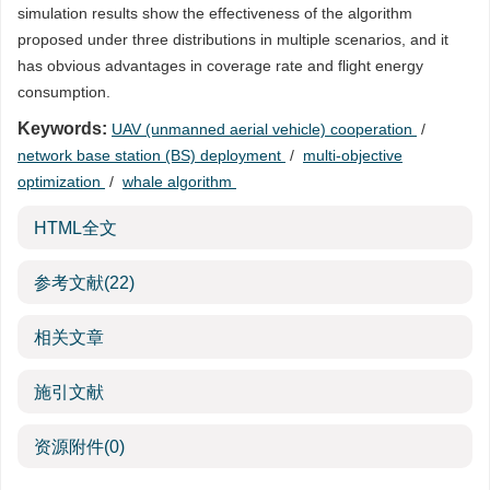
simulation results show the effectiveness of the algorithm
proposed under three distributions in multiple scenarios, and it
has obvious advantages in coverage rate and flight energy
consumption.
Keywords:
UAV (unmanned aerial vehicle) cooperation
/
network base station (BS) deployment
/
multi-objective
optimization
/
whale algorithm
HTML全文
参考文献
(22)
相关文章
施引文献
资源附件
(0)