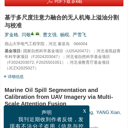
PDF下载
(0 KB)
基于多尺度注意力融合的无人机海上溢油分割
与校准
,
罗金格
,
闫敬
,
曹文强
,
杨晛
,
严雪飞
燕山大学电气工程学院，河北 秦皇岛 066004
基金项目:
国家自然科学基金项目（
U25A20472
）；河北省燕赵青
年科学家项目（
F2024203047
）；河北省自然科学基金项目
（
F2024203072
,
F2025501051
）；河北省教育厅基金项目
（
JCZX2025027
）
详细信息
Marine Oil Spill Segmentation and
Calibration from UAV Imagery via Multi-
Scale Attention Fusion
,
LUO Jinge
,
YAN Jing
,
CAO Wenqiang
,
YANG Xian
,
x
声明
YAN Xuefei
我刊近期收到作者反馈，发
School of Electrical Engineering, Yanshan University,