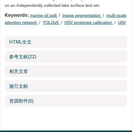
on an independently collected lake surface test set.
Keywords:
marine oil spill
/
image segmentation
/
multi-scale
attention network
/
YOLOv5
/
HSV prototype calibration
/
UAV
HTML全文
参考文献
(22)
相关文章
施引文献
资源附件
(0)