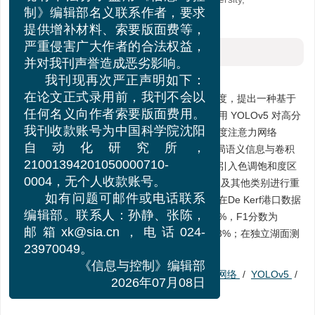
现有不法分子盗用《信息与控
Qinhuangdao 066004
制》编辑部名义联系作者，要求
提供增补材料、索要版面费等，
摘要
严重侵害广大作者的合法权益，
并对我刊声誉造成恶劣影响。
摘要:
我刊现再次严正声明如下：
为提升无人机（UAV）影像中海上溢油的分割精度，提出一种基于
在论文正式录用前，我刊不会以
多尺度注意力融合的分割与校准方法。首先，利用 YOLOv5 对高分
任何名义向作者索要版面费用。
辨率影像进行快速定位与裁剪；随后，构建多尺度注意力网络
我刊收款账号为中国科学院沈阳
（MSA-UNet），通过融合空间金字塔池化的全局语义信息与卷积
自动化研究所，
注意力的局部细节提升特征表达能力；进一步，引入色调饱和度区
21001394201050000710-
域原型引导校准机制（HSV-PGRM），对油、水及其他类别进行重
0004，无个人收款账号。
标定，以减轻光照与云雾干扰。实验结果显示，在De Kerf港口数据
如有问题可邮件或电话联系
集上，本方法的平均交并比（mIoU）达到68.89%，F1分数为
编辑部。联系人：孙静、张陈，
74.08%，其中F1分数相比 U-Net 基线模型提升3%；在独立湖面测
邮箱xk@sia.cn，电话024-
试集上本方法也表现出较好的特征识别能力。
23970049。
《信息与控制》编辑部
关键词:
海上溢油
/
图像分割
/
多尺度注意力网络
/
YOLOv5
/
2026年07月08日
HSV原型校准
/
无人机