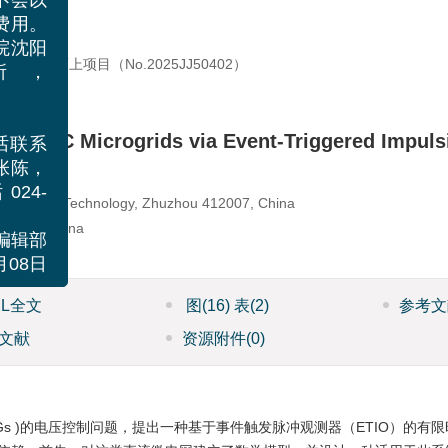
明如下：
刊不会以
面费用。
科学基金面上项目（No.
2025JJ50402
）
学院沈阳
所，
0-
y for DC Microgrids via Event-Triggered Impul
号。
电话联系
、张陈，
niversity of Technology, Zhuzhou 412007, China
话024-
412007, China
》编辑部
07月08日
ML全文
图
(16)
表
(2)
参考文
文献
资源附件
(0)
DCMGs )的电压控制问题，提出一种基于事件触发脉冲观测器（ETIO）的