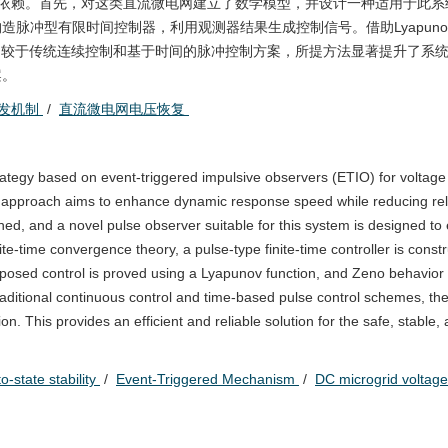
器的依赖。首先，对这类直流微电网建立了数学模型，并设计一种适用于此
脉冲型有限时间控制器，利用观测器结果生成控制信号。借助Lyapuno
：相较于传统连续控制和基于时间的脉冲控制方案，所提方法显著提升了系
案。
发机制
/
直流微电网电压恢复
rategy based on event-triggered impulsive observers (ETIO) for voltage
 approach aims to enhance dynamic response speed while reducing rel
hed, and a novel pulse observer suitable for this system is designed to 
ite-time convergence theory, a pulse-type finite-time controller is const
roposed control is proved using a Lyapunov function, and Zeno behavior 
 traditional continuous control and time-based pulse control schemes, 
ion. This provides an efficient and reliable solution for the safe, stable
to-state stability
/
Event-Triggered Mechanism
/
DC microgrid voltage