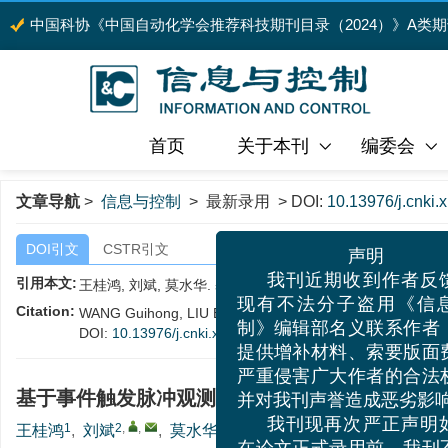
中国科协《中国自动化学会推荐科技期刊目录（2024）》A类
首页
关于本刊
编委会
文章导航
>
信息与控制
> 最新录用 > DOI:
10.13976/j.cnki.
DOI引文
CSTR引文
声明
引用本文:
王桂鸿, 刘斌, 莫水华. 基于事件触发脉冲观测器的直流微电
我刊近期收到作者
Citation:
WANG Guihong, LIU Bin, MO Shuihua. Finite-Time Hybrid Im
现有不法分子盗用《
DOI:
10.13976/j.cnki.xk.2026.0113
制》编辑部名义联系作
提供增补材料、索要版
基于事件触发脉冲观测器的直流微电网的有限时
严重侵害广大作者的合
并对我刊声誉造成恶劣
1
2
,
,
2
王桂鸿
,
刘斌
,
莫水华