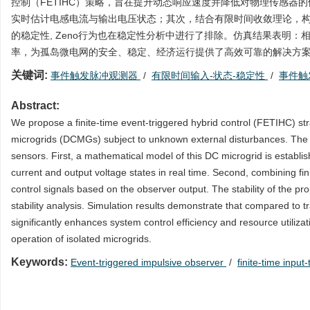
控制（FETIHC）策略，旨在提升动态响应速度并降低对物理传感
实时估计电感电流与输出电压状态；其次，结合有限时间收敛理论，构造
的稳定性, Zeno行为也在稳定性分析中进行了排除。仿真结果表明
率，为孤岛微电网的安全、稳定、经济运行提供了高效可靠的解决方
关键词:
事件触发脉冲观测器
/
有限时间输入-状态-稳定性
/
事件触
Abstract:
We propose a finite-time event-triggered hybrid control (FETIHC) st
microgrids (DCMGs) subject to unknown external disturbances. The
sensors. First, a mathematical model of this DC microgrid is establis
current and output voltage states in real time. Second, combining fin
control signals based on the observer output. The stability of the p
stability analysis. Simulation results demonstrate that compared to
significantly enhances system control efficiency and resource utilizat
operation of isolated microgrids.
Keywords:
Event-triggered impulsive observer
/
finite-time input-