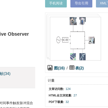
手机阅读
导出引用
XM
sive Observer
图(16)
/
表(2)
献
(34)
计量
文章访问数:
124
HTML全文浏览量:
27
PDF下载量:
32
有限时间事件触发脉冲混合