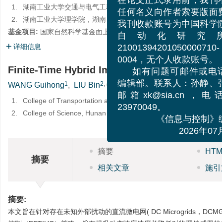
我刊现再次严正声
1.
湖南工业大学交通与电气工程学院，湖南 株洲 412007
在论文正式录用前，我
2.
湖南工业大学理学院，湖南 株洲 412007
任何名义向作者索要版
基金项目:
国家自然科学基金面上项目（No.
62073132
）；湖南省自然
我刊收款账号为中国科
详细信息
自动化研究
2100139420105000071
Finite-Time Hybrid Impulsive Control Strateg
0004，无个人收款账
如有问题可邮件或
1
2
,
,
2
WANG Guihong
,
LIU Bin
,
MO Shuihua
编辑部。联系人：孙静
1.
College of Transportation and Electrical Engineering, Hunan U
邮箱xk@sia.cn，电
2.
College of Science, Hunan University of Technology, Zhuzhou 
23970049。
《信息与控制
2026年
摘要
HT
摘要
相关文章
施引
摘要:
本文旨在针对存在未知外部扰动的直流微电网( DC Microgrids，