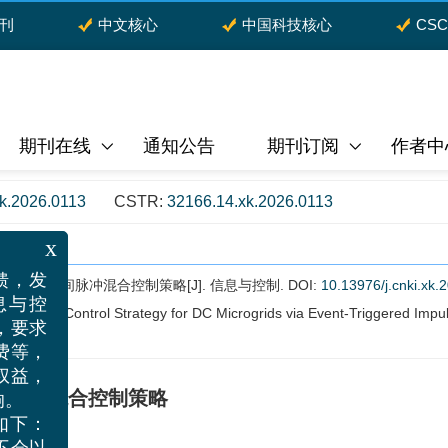
期刊
中文核心
中国科技核心
CS
期刊在线
通知公告
期刊订阅
作者中
xk.2026.0113
CSTR:
32166.14.xk.2026.0113
x
网的有限时间脉冲混合控制策略[J]. 信息与控制.
DOI:
10.13976/j.cnki.xk.
反馈，发
pulsive Control Strategy for DC Microgrids via Event-Triggered Impul
信息与控
者，要求
面费等，
间脉冲混合控制策略
法权益，
影响。