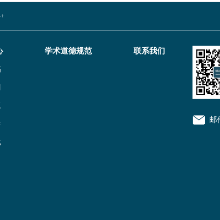
+
心
学术道德规范
联系我们
稿
南
题
邮
导
载