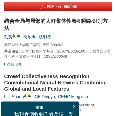
PDF下载
(4597 KB)
结合全局与局部的人群集体性卷积网络识别方
法
,
刘赏
,
葛顶玉
,
耿明筱
天津财经大学理工学院, 天津 300202
基金项目:
天津市自然科学基金（
18JCYBJC85100
）；教育部人文
社会科学研究一般项目（
19YJA630046
）
详细信息
Crowd Collectiveness Recognition
Convolutional Neural Network Combining
Global and Local Features
,
LIU Shang
,
GE Dingyu
,
GENG Mingxiao
School of Science and Technology, Tianjin University of
x
Finance and Economics, Tianjin 300202, China
声明