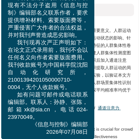
我刊近期收到作者反馈，发
现有不法分子盗用《信息与控
摘要
制》编辑部名义联系作者，要求
摘要:
提供增补材料、索要版面费等，
人群运动集体性识别对公共场所人群管理具有重要意义。人群运动
严重侵害广大作者的合法权益，
集体性不仅取决于运动个体，还受到人群局部运动状态的影响。针
并对我刊声誉造成恶劣影响。
对以上分析，本文给出了结合局部特征和全局特征的人群集体性卷
我刊现再次严正声明如下：
积网络识别方法。该方法首先基于光流向量构建人群集体性测度图
在论文正式录用前，我刊不会以
作为卷积网络的输入；然后，在网络第一层卷积后加入通道注意
任何名义向作者索要版面费用。
力，获取人群运动的全局信息；并采用空洞卷积提取人群运动的局
我刊收款账号为中国科学院沈阳
部信息。最后，本文在公共数据集上进行对比实验，以验证本文方
自动化研究所，
法的有效性。实验结果表明：本文方法在进行人群场景集体性识别
21001394201050000710-
时，其加权平均召回率、加权平均准确率和加权平均精准率均优于
0004，无个人收款账号。
其它模型。
如有问题可邮件或电话联系
编辑部。联系人：孙静、张陈，
关键词:
人群运动
/
集体性
/
卷积神经网络
/
通道注意力
邮箱xk@sia.cn，电话024-
23970049。
Abstract:
《信息与控制》编辑部
The recognition of collective crowd movement is crucial for crowd
2026年07月08日
management in large public places. Crowd collectiveness