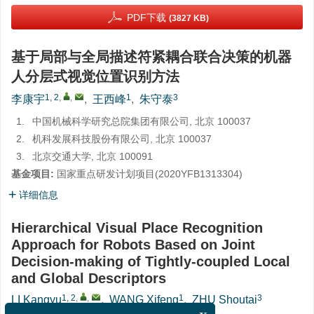
PDF下载
(3827 KB)
基于局部与全局描述符紧耦合联合决策的机器
人分层式视觉位置识别方法
1, 2
,
,
1
3
李康宇
,
王西峰
,
朱守泰
1.
中国机械科学研究总院集团有限公司, 北京 100037
2.
机科发展科技股份有限公司, 北京 100037
3.
北京交通大学, 北京 100091
基金项目:
国家重点研发计划项目(
2020YFB1313304
)
详细信息
Hierarchical Visual Place Recognition
Approach for Robots Based on Joint
Decision-making of Tightly-coupled Local
and Global Descriptors
1, 2
,
,
1
3
LI Kangyu
,
WANG Xifeng
,
ZHU Shoutai