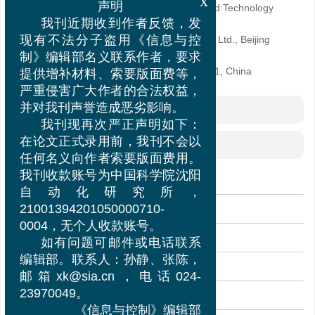
x
1.
China Academy of Machinery Science and Technology
声明
Group, Beijing 100037, China
我刊近期收到作者反馈，发
2.
Machinery Technology Development Co., Ltd., Beijing
现有不法分子盗用《信息与控
100037, China
制》编辑部名义联系作者，要求
3.
Beijing Jiaotong University, Beijing 100091, China
提供增补材料、索要版面费等，
严重侵害广大作者的合法权益，
摘要
并对我刊声誉造成恶劣影响。
我刊现再次严正声明如下：
HTML全文
在论文正式录用前，我刊不会以
任何名义向作者索要版面费用。
0. 引言
我刊收款账号为中国科学院沈阳
自动化研究所，
1. 相关工作
21001394201050000710-
0004，无个人收款账号。
2. 方法
如有问题可邮件或电话联系
3. 实验
编辑部。联系人：孙静、张陈，
邮箱xk@sia.cn，电话024-
4. 结论
23970049。