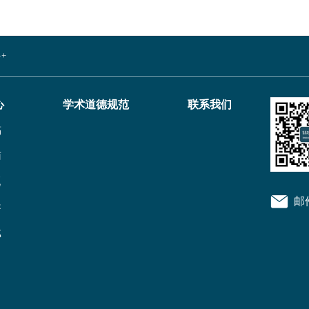
+
心
学术道德规范
联系我们
稿
南
题
邮
导
载