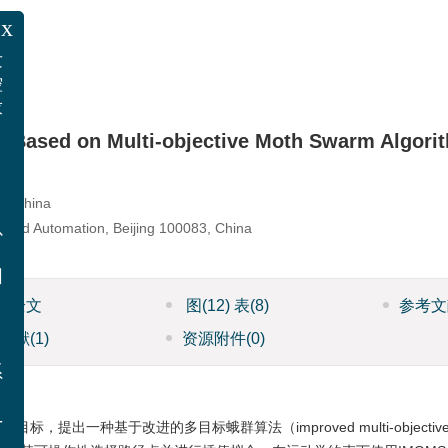
x
，发
与控
要求
or Based on Multi-objective Moth Swarm Algori
等，
益，
83, China
。
t and Automation, Beijing 100083, China
下：
会以
用。
沈阳
ML全文
图
(12)
表
(8)
参考文
，
文献
(1)
资源附件
(0)
联系
陈，
种基于改进的多目标蛾群算法（improved multi-objective mo
4-