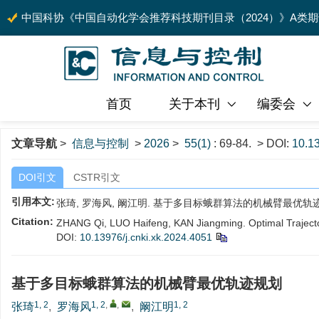
中国科协《中国自动化学会推荐科技期刊目录（2024）》A类
首页
关于本刊
编委会
文章导航
>
信息与控制
>
2026
>
55(1)
: 69-84.
> DOI:
10.13
DOI引文
CSTR引文
引用本文:
张琦, 罗海风, 阚江明. 基于多目标蛾群算法的机械臂最优轨迹规划[J].
Citation:
ZHANG Qi, LUO Haifeng, KAN Jiangming. Optimal Trajector
DOI:
10.13976/j.cnki.xk.2024.4051
基于多目标蛾群算法的机械臂最优轨迹规划
1, 2
1, 2
,
,
1, 2
张琦
,
罗海风
,
阚江明