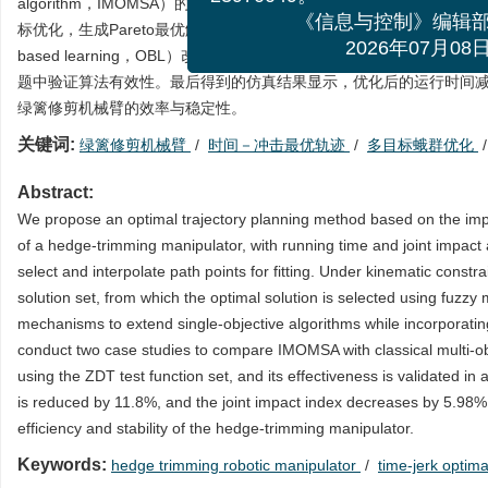
algorithm，IMOMSA）的最优轨迹规划方法。根据机械臂结构
23970049。
标优化，生成Pareto最优解集并通过模糊隶属函数选择最优解。该算法整
《信息与控制》编
based learning，OBL）改进策略。通过两个算例将IMOM
2026年07月
题中验证算法有效性。最后得到的仿真结果显示，优化后的运行时间减少11
绿篱修剪机械臂的效率与稳定性。
关键词:
绿篱修剪机械臂
/
时间－冲击最优轨迹
/
多目标蛾群优化
Abstract:
We propose an optimal trajectory planning method based on the imp
of a hedge-trimming manipulator, with running time and joint impact a
select and interpolate path points for fitting. Under kinematic cons
solution set, from which the optimal solution is selected using fuzz
mechanisms to extend single-objective algorithms while incorporatin
conduct two case studies to compare IMOMSA with classical multi-obj
using the ZDT test function set, and its effectiveness is validated in
is reduced by 11.8%, and the joint impact index decreases by 5.98%
efficiency and stability of the hedge-trimming manipulator.
Keywords:
hedge trimming robotic manipulator
/
time-jerk optima