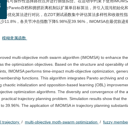
形式，结合其可操作性选择路径点并进行插值拟合。在运动学约束下使用IMOM
合Pareto存档和拥挤距离机制以扩展单目标算法，并引入混沌初始化和对立学习
辑部
SA与经典多目标优化算法进行对比，在ZDT测试函数集中评估算法多样性和收敛
08日
.8%，各关节冲击指数下降5.98%至39.96%，IMOMSA在最优轨
/
模糊隶属函数
roved multi-objective moth swarm algorithm (IMOMSA) to enhance the ef
s the optimization objectives. Based on the structure and operability o
traints, IMOMSA performs time-impact multi-objective optimization, gener
y membership functions. This algorithm integrates Pareto archiving and 
g chaotic initialization and opposition-based learning (OBL) improveme
ective optimization algorithms. The diversity and convergence of the 
 a practical trajectory planning problem. Simulation results show that th
 to 39.96%. The application of IMOMSA in trajectory planning substanti
l trajectory
/
multi-objective moth-swarm optimization
/
fuzzy member