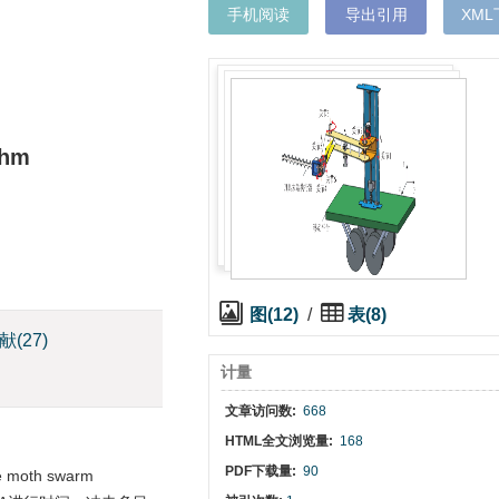
手机阅读
导出引用
XM
thm
图(12)
/
表(8)
献
(27)
计量
文章访问数:
668
HTML全文浏览量:
168
PDF下载量:
90
th swarm