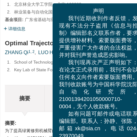
1.
北京林业大学工学院，北京 100083
2.
林业装备与自动化国家林业局重点实验室，北京 100083
声明
基金项目:
广东省基础与应用基础研究项目（2022A1515140013）
我刊近期收到作者反馈
详细信息
现有不法分子盗用《信息
制》编辑部名义联系作者，
Optimal Trajectory Planning for a Manipulat
提供增补材料、索要版面费
1, 2
1, 2
,
,
1, 2
ZHANG Qi
,
LUO Haifeng
,
KAN Jiangming
严重侵害广大作者的合法权
1.
School of Technology, Beijing Forestry University, Beijing 1000
并对我刊声誉造成恶劣影响
2.
Key Lab of State Forestry Administration on Forestry Equipmen
我刊现再次严正声明如
在论文正式录用前，我刊不
任何名义向作者索要版面费
我刊收款账号为中国科学院
摘要
HT
摘要
自动化研究所
相关文章
施引
21001394201050000710-
0004，无个人收款账号。
如有问题可邮件或电话
摘要:
编辑部。联系人：孙静、张
为了提高绿篱修剪机械臂的效率和稳定性，以运行时间和关节冲击为优化目标，提出一
邮箱xk@sia.cn，电话02