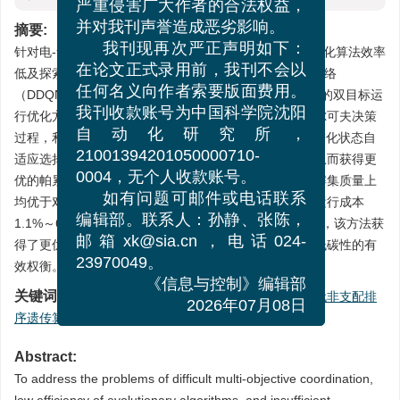
严重侵害广大作者的合法权益，
摘要:
并对我刊声誉造成恶劣影响。
针对电-氢-热综合能源系统运行优化中多目标协同难、进化算法效率
我刊现再次严正声明如下：
低及探索能力不足的问题，本文提出一种基于双深度Q网络
在论文正式录用前，我刊不会以
（DDQN）辅助第3代非支配排序遗传算法（NSGA-III）的双目标运
任何名义向作者索要版面费用。
行优化方法。该方法将遗传算子的自适应选择建模为马尔可夫决策
我刊收款账号为中国科学院沈阳
过程，利用DDQN框架训练智能体，使其能够根据种群进化状态自
自动化研究所，
适应选择最优算子，并结合NSGA-III的参考点选择机制从而获得更
21001394201050000710-
优的帕累托前沿。仿真结果表明，所提方法在收敛性和解集质量上
0004，无个人收款账号。
均优于对比方案，在相同碳排放水平下，能够降低系统运行成本
如有问题可邮件或电话联系
1.1%～6.3%。通过提升算法的进化效率与全局探索能力，该方法获
编辑部。联系人：孙静、张陈，
得了更优的帕累托前沿策略，实现了能源系统经济性与低碳性的有
邮箱xk@sia.cn，电话024-
效权衡。
23970049。
《信息与控制》编辑部
关键词:
电-氢-热综合能源系统
/
双深度Q网络
/
第3代非支配排
2026年07月08日
序遗传算法
/
遗传算子自适应选择
/
经济性
/
低碳性
Abstract:
To address the problems of difficult multi-objective coordination,