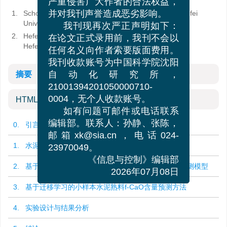
严重侵害广大作者的合法权益，
1.
School of Electrical and Automation Engineering, Hefei
并对我刊声誉造成恶劣影响。
University of Technology, Hefei 230009, China
我刊现再次严正声明如下：
2.
Hefei Cement Research & Design Institute Co., Ltd.,
在论文正式录用前，我刊不会以
Hefei 230051, China
任何名义向作者索要版面费用。
我刊收款账号为中国科学院沈阳
摘要
自动化研究所，
21001394201050000710-
HTML全文
0004，无个人收款账号。
如有问题可邮件或电话联系
0. 引言
编辑部。联系人：孙静、张陈，
邮箱xk@sia.cn，电话024-
1. 水泥熟料烧成工艺与数据预处理
23970049。
《信息与控制》编辑部
2. 基于改进CNN-Transformer的水泥熟料f-CaO含量预测模型
2026年07月08日
3. 基于迁移学习的小样本水泥熟料f-CaO含量预测方法
4. 实验设计与结果分析