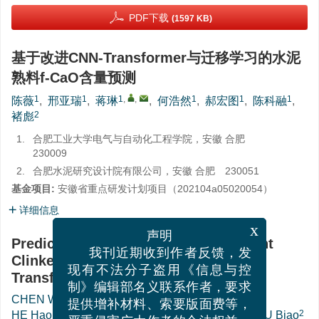
PDF下载
(1597 KB)
基于改进CNN-Transformer与迁移学习的水泥
熟料f-CaO含量预测
1
1
1
,
,
1
1
1
陈薇
,
邢亚瑞
,
蒋琳
,
何浩然
,
郝宏图
,
陈科融
,
2
褚彪
1.
合肥工业大学电气与自动化工程学院，安徽 合肥
230009
2.
合肥水泥研究设计院有限公司，安徽 合肥 230051
基金项目:
安徽省重点研发计划项目（
202104a05020054
）
详细信息
x
声明
Prediction of f-CaO Content in Cement
我刊近期收到作者反馈，发
Clinker Based on Improved CNN-
现有不法分子盗用《信息与控
Transformer and Transfer Learning
制》编辑部名义联系作者，要求
1
1
1
,
,
CHEN Wei
,
XING Yarui
,
JIANG Lin
,
提供增补材料、索要版面费等，
1
1
1
2
HE Haoran
,
HAO Hongtu
,
CHEN Kerong
,
CHU Biao