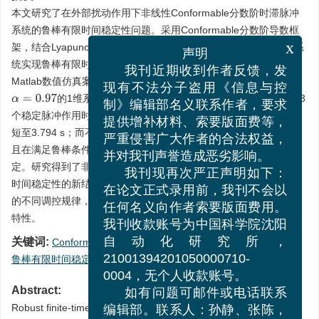
本文研究了在外部扰动作用下非线性Conformable分数阶时滞脉冲
系统的鲁棒有限时间稳定性问题。采用Conformable分数阶导数框
架，结合Lyapunov方法，考虑脉冲效应和时滞的耦合影响，推导系
x
声明
统实现鲁棒有限时间稳定的准则并求解对应的稳定时间。基于
我刊近期收到作者反馈，发
Matlab数值仿真案例验证了所提出理论结果的有效性。结果表明在
现有不法分子盗用《信息与控
的1维系统仿真中：无脉冲时，系统稳定时间为7.28 s；3
α
=
0.97
制》编辑部名义联系作者，要求
个稳定脉冲作用时，缩至5.858 s；6个稳定脉冲作用时，进一步缩
提供增补材料、索要版面费等，
短至3.794 s；而不稳定脉冲作用时，系统稳定时间增至16.796 s，
严重侵害广大作者的合法权益，
且在满足鲁棒条件下，不稳定脉冲作用的系统仍可实现有限时间稳
并对我刊声誉造成恶劣影响。
定。研究得到了非线性Conformable分数阶时滞脉冲系统鲁棒有限
我刊现再次严正声明如下：
时间稳定性的新结果，明确了脉冲效应对系统收敛过程和稳定时间
在论文正式录用前，我刊不会以
的不同调控规律，揭示了脉冲、时滞与扰动耦合作用下系统的稳定
任何名义向作者索要版面费用。
特性。
我刊收款账号为中国科学院沈阳
关键词:
Conformable分数阶导数
/
时滞脉冲系统
/
脉冲效应
/
自动化研究所，
鲁棒有限时间稳定性
21001394201050000710-
0004，无个人收款账号。
Abstract:
如有问题可邮件或电话联系
Robust finite-time stability problem for nonlinear conformable
编辑部。联系人：孙静、张陈，