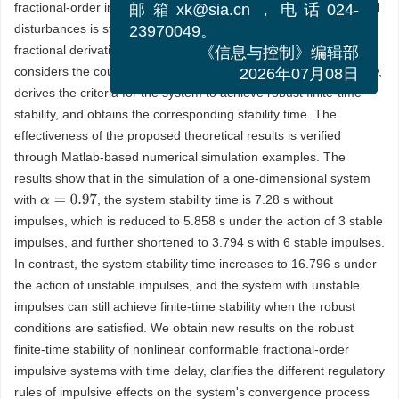
fractional-order impulsive systems with time delay under external
邮箱xk@sia.cn，电话024-
disturbances is studied in this paper. We adopt the conformable
23970049。
fractional derivative framework, combines the Lyapunov method,
《信息与控制》编辑部
considers the coupling effects of impulsive effects and time delay,
2026年07月08日
derives the criteria for the system to achieve robust finite-time
stability, and obtains the corresponding stability time. The
effectiveness of the proposed theoretical results is verified
through Matlab-based numerical simulation examples. The
results show that in the simulation of a one-dimensional system
with
, the system stability time is 7.28 s without
α
=
0.97
impulses, which is reduced to 5.858 s under the action of 3 stable
impulses, and further shortened to 3.794 s with 6 stable impulses.
In contrast, the system stability time increases to 16.796 s under
the action of unstable impulses, and the system with unstable
impulses can still achieve finite-time stability when the robust
conditions are satisfied. We obtain new results on the robust
finite-time stability of nonlinear conformable fractional-order
impulsive systems with time delay, clarifies the different regulatory
rules of impulsive effects on the system's convergence process