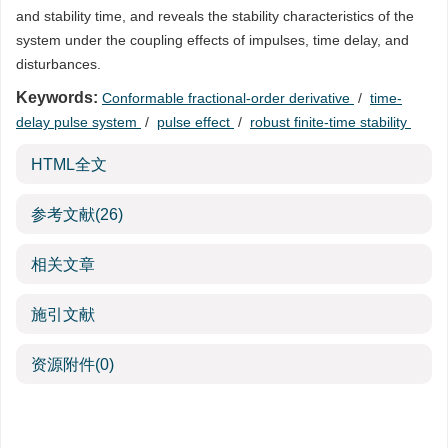
and stability time, and reveals the stability characteristics of the
system under the coupling effects of impulses, time delay, and
disturbances.
Keywords:
Conformable fractional-order derivative
/
time-
delay pulse system
/
pulse effect
/
robust finite-time stability
HTML全文
参考文献
(26)
相关文章
施引文献
资源附件
(0)