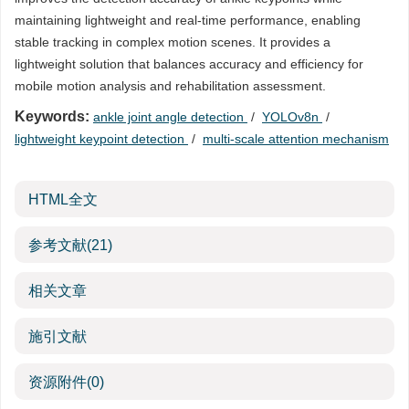
maintaining lightweight and real-time performance, enabling
stable tracking in complex motion scenes. It provides a
lightweight solution that balances accuracy and efficiency for
mobile motion analysis and rehabilitation assessment.
Keywords:
ankle joint angle detection
/
YOLOv8n
/
lightweight keypoint detection
/
multi-scale attention mechanism
HTML全文
参考文献
(21)
相关文章
施引文献
资源附件
(0)