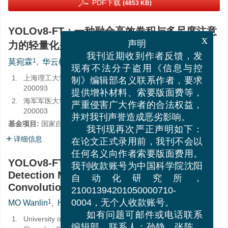
PDF下载
(4853 KB)
YOLOv8-FT：一种融合高效卷积与多尺度注意
x
力的轻量化关键点检测模型
声明
我刊近期收到作者反馈，发
1
1
,
,
2
莫宛霖
,
华云松
,
王伟
现有不法分子盗用《信息与控
1.
上海理工大学光电与计算机工程工程学院，上海
制》编辑部名义联系作者，要求
200093
提供增补材料、索要版面费等，
2.
海军军医大学第二附属医院骨科关节病区，上海
严重侵害广大作者的合法权益，
200003
并对我刊声誉造成恶劣影响。
基金项目:
国家自然科学基金项目（
12574513
）
我刊现再次严正声明如下：
详细信息
在论文正式录用前，我刊不会以
任何名义向作者索要版面费用。
YOLOv8-FT: A Lightweight Keypoint
我刊收款账号为中国科学院沈阳
Detection Model Integrating Efficient
自动化研究所，
Convolution and Multi-scale Attention
21001394201050000710-
1
1
,
,
2
MO Wanlin
,
HUA Yunsong
,
WANG Wei
0004，无个人收款账号。
1.
University of Shanghai for Science and Technology,
如有问题可邮件或电话联系