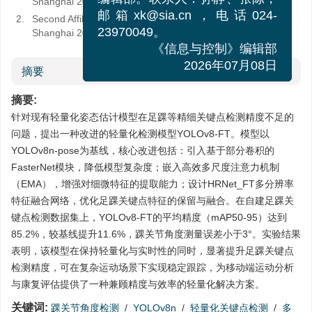
Shanghai 200093, China
编辑部。联系人：孙静、张陈，
2.
Second Affiliated Hospital of Naval Medical University,
邮箱xk@sia.cn，电话024-
Shanghai 200003, China
23970049。
《信息与控制》编辑部
摘要
2026年07月08日
摘要:
针对现有轻量化姿态估计模型在足踝等精细关键点检测精度不足的
问题，提出一种改进的轻量化检测模型YOLOv8-FT。模型以
YOLOv8n-pose为基线，核心改进包括：引入基于部分卷积的
FasterNet模块，降低模型复杂度；嵌入高效多尺度注意力机制
（EMA），增强对细微特征的提取能力；设计HRNet_FT多分辨率
特征融合网络，优化足踝关键点特征的保留与融合。在自建足踝关
键点检测数据集上，YOLOv8-FT的平均精度（mAP50-95）达到
85.2%，较基线提升11.6%，踝关节角度测量误差小于3°。实验结果
表明，该模型在保持轻量化与实时性的同时，显著提升足踝关键点
检测精度，可在复杂运动场景下实现稳定跟踪，为移动端运动分析
与康复评估提供了一种兼顾精度与效率的轻量化解决方案。
关键词:
踝关节角度检测
/
YOLOv8n
/
轻量化关键点检测
/
多