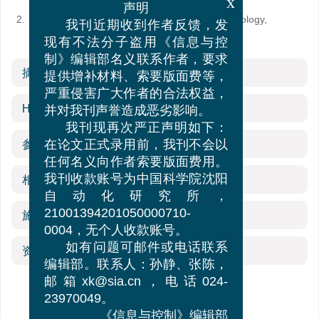
China
x
声明
2.
College of Science, Hunan University of Technology,
我刊近期收到作者反馈，发
Zhuzhou 412007, China
现有不法分子盗用《信息与控
制》编辑部名义联系作者，要求
摘要
提供增补材料、索要版面费等，
严重侵害广大作者的合法权益，
HTML全文
并对我刊声誉造成恶劣影响。
我刊现再次严正声明如下：
参考文献
(34)
在论文正式录用前，我刊不会以
任何名义向作者索要版面费用。
相关文章
我刊收款账号为中国科学院沈阳
自动化研究所，
施引文献
21001394201050000710-
0004，无个人收款账号。
资源附件
(0)
如有问题可邮件或电话联系
编辑部。联系人：孙静、张陈，
邮箱xk@sia.cn，电话024-
23970049。