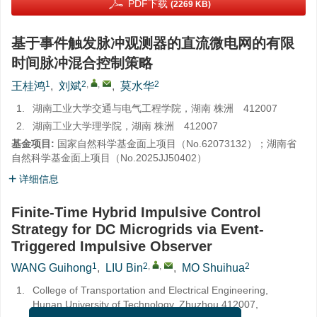
PDF下载
(2269 KB)
基于事件触发脉冲观测器的直流微电网的有限
时间脉冲混合控制策略
1
2
,
,
2
王桂鸿
,
刘斌
,
莫水华
1.
湖南工业大学交通与电气工程学院，湖南 株洲 412007
2.
湖南工业大学理学院，湖南 株洲 412007
基金项目:
国家自然科学基金面上项目（No.
62073132
）；湖南省
自然科学基金面上项目（No.
2025JJ50402
）
详细信息
Finite-Time Hybrid Impulsive Control
Strategy for DC Microgrids via Event-
Triggered Impulsive Observer
1
2
,
,
2
WANG Guihong
,
LIU Bin
,
MO Shuihua
1.
College of Transportation and Electrical Engineering,
Hunan University of Technology, Zhuzhou 412007,