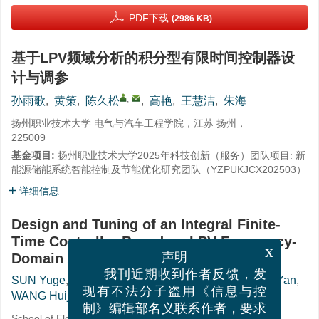
PDF下载
(2986 KB)
基于LPV频域分析的积分型有限时间控制器设
计与调参
,
孙雨歌
,
黄策
,
陈久松
,
高艳
,
王慧洁
,
朱海
扬州职业技术大学 电气与汽车工程学院，江苏 扬州，
225009
基金项目:
扬州职业技术大学2025年科技创新（服务）团队项目: 新
能源储能系统智能控制及节能优化研究团队（
YZPUKJCX202503
）
详细信息
Design and Tuning of an Integral Finite-
Time Controller Based on LPV Frequency-
Domain Analysis
x
声明
,
SUN Yuge
,
HUANG Ce
,
CHEN Jiusong
,
GAO Yan
,
我刊近期收到作者反馈，发
WANG Huijie
,
ZHU Hai
现有不法分子盗用《信息与控
制》编辑部名义联系作者，要求
School of Electrical and Automotive Engineering, Yangzhou