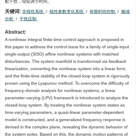
配干扰，缩短调节时间。
关键词:
非线性系统
/
线性参数变化系统
/
有限时间控制
/
频域
分析
/
干扰压制
Abstract:
A nonlinear integral finite-time control approach is proposed in
this paper to address the control issue for a family of single-input
single-output (SISO) affine nonlinear systems with matched
disturbances. The system manifold is transformed via feedback
linearization, converting the nonlinear system into a linear form,
and the finite-time stability of the closed-loop system is rigorously
proven using the Lyapunov method. To overcome the difficulty of
frequency-domain analysis for nonlinear systems, a linear
parameter-varying (LPV) framework is introduced to analyze the
closed-loop system. By treating the nonlinear system states as
time-varying parameters, a quasi-linear parameter-dependent
model is constructed, and a generalized frequency response is
derived in the complex plane, revealing the dynamic behavior of
the system poles. Based on this, the dynamic motion patterns of