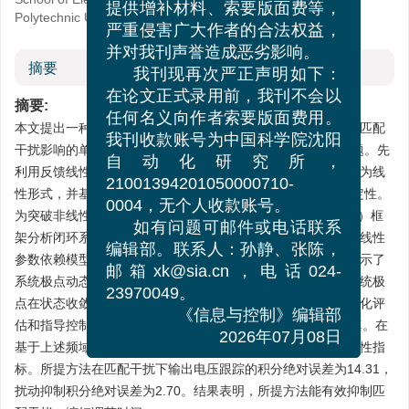
Polytechnic University, Yangzhou 225009, China
提供增补材料、索要版面费等，
严重侵害广大作者的合法权益，
并对我刊声誉造成恶劣影响。
摘要
我刊现再次严正声明如下：
摘要:
在论文正式录用前，我刊不会以
本文提出一种非线性积分型有限时间控制方法，解决了一类受匹配
任何名义向作者索要版面费用。
干扰影响的单输入单输出（SISO）仿射非线性系统的控制问题。先
我刊收款账号为中国科学院沈阳
利用反馈线性化方法对系统流形进行变换，将非线性系统转化为线
自动化研究所，
性形式，并基于Lyapunov方法证明了闭环系统的有限时间稳定性。
21001394201050000710-
为突破非线性系统频域分析的难题，引入线性参数变化（LPV）框
0004，无个人收款账号。
架分析闭环系统，将非线性系统状态伪装为时变参数，构建准线性
如有问题可邮件或电话联系
参数依赖模型，并且在复平面内推导出广义频率响应，从而揭示了
编辑部。联系人：孙静、张陈，
系统极点动态行为。在此基础上，通过分析广义根轨迹探寻系统极
邮箱xk@sia.cn，电话024-
点在状态收敛条件下的动态运动规律，该规律可直接用于可视化评
23970049。
估和指导控制增益的调谐。最后，对DC-DC变换器进行了仿真。在
《信息与控制》编辑部
基于上述频域分析所整定的参数下，该系统获得了更优的鲁棒性指
2026年07月08日
标。所提方法在匹配干扰下输出电压跟踪的积分绝对误差为14.31，
扰动抑制积分绝对误差为2.70。结果表明，所提方法能有效抑制匹