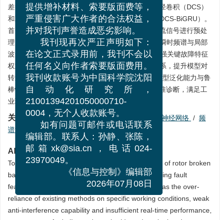
制》编辑部名义联系作者，要求
差等问题，提出了一种基于频谱注意力机制的双路径卷积（DCS）
提供增补材料、索要版面费等，
和双向门控循环单元（BiGRU）的故障诊断方法（DCS-BiGRU）。
严重侵害广大作者的合法权益，
首先，通过去直流、陷波滤波及带通滤波对故障电流信号进行预处
并对我刊声誉造成恶劣影响。
理，强化故障频率成分；然后，利用DCS提取信号瞬时频谱与局部
我刊现再次严正声明如下：
波形特征，结合频谱注意力机制（SAM），动态增强关键故障特征
在论文正式录用前，我刊不会以
权重；最后，通过BiGRU捕捉特征序列长时依赖关系，提升模型对
任何名义向作者索要版面费用。
转速波动的适应性。实验结果表明，DCS-BiGRU模型泛化能力与鲁
我刊收款账号为中国科学院沈阳
棒性强，能有效实现变转速场景下转子断条故障精准诊断，满足工
自动化研究所，
业现场实时监测需求。
21001394201050000710-
关键词:
转子断条
/
陷波滤波
/
带通滤波
/
卷积神经网络
/
频
0004，无个人收款账号。
谱注意力机制
/
双向门控循环单元
如有问题可邮件或电话联系
编辑部。联系人：孙静、张陈，
Abstract:
邮箱xk@sia.cn，电话024-
To solve the problems of concealed early features of rotor broken
23970049。
bar faults in induction motors, difficulties in extracting fault
《信息与控制》编辑部
features under variable-speed conditions, as well as the over-
2026年07月08日
reliance of existing methods on specific working conditions, weak
anti-interference capability and insufficient real-time performance,