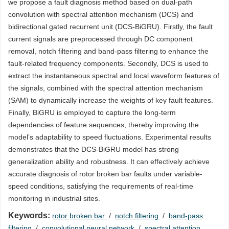
we propose a fault diagnosis method based on dual-path
convolution with spectral attention mechanism (DCS) and
bidirectional gated recurrent unit (DCS-BiGRU). Firstly, the fault
current signals are preprocessed through DC component
removal, notch filtering and band-pass filtering to enhance the
fault-related frequency components. Secondly, DCS is used to
extract the instantaneous spectral and local waveform features of
the signals, combined with the spectral attention mechanism
(SAM) to dynamically increase the weights of key fault features.
Finally, BiGRU is employed to capture the long-term
dependencies of feature sequences, thereby improving the
model’s adaptability to speed fluctuations. Experimental results
demonstrates that the DCS-BiGRU model has strong
generalization ability and robustness. It can effectively achieve
accurate diagnosis of rotor broken bar faults under variable-
speed conditions, satisfying the requirements of real-time
monitoring in industrial sites.
Keywords:
rotor broken bar
/
notch filtering
/
band-pass
filtering
/
convolutional neural network
/
spectral attention