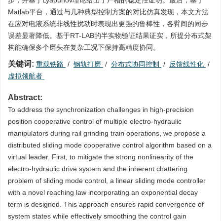
步，并基于Lyapunov理论给出了严格的稳定性证明。最后，基于
Matlab平台，通过与几种典型控制方案的对比仿真发现，本文方法
在应对电液系统非线性扰动时表现出更强的鲁棒性，各臂间的同步
误差显著降低。基于RT-LAB的半实物验证结果证实，所提分布式架
构能确保多个磨头在复杂工况下保持高精度协同。
关键词:
重载铁路
/
钢轨打磨
/
分布式协同控制
/
反馈线性化
/
虚拟领航者
Abstract:
To address the synchronization challenges in high-precision
position cooperative control of multiple electro-hydraulic
manipulators during rail grinding train operations, we propose a
distributed sliding mode cooperative control algorithm based on a
virtual leader. First, to mitigate the strong nonlinearity of the
electro-hydraulic drive system and the inherent chattering
problem of sliding mode control, a linear sliding mode controller
with a novel reaching law incorporating an exponential decay
term is designed. This approach ensures rapid convergence of
system states while effectively smoothing the control gain