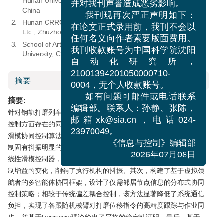
严重侵害广大作者的合法权益，
Hunan University of Technology, Zhuzhou 412000,
China
并对我刊声誉造成恶劣影响。
2.
Hunan CRRC Times Electric Drive Technology Co.,
我刊现再次严正声明如下：
Ltd., Zhuzhou 412000, China
在论文正式录用前，我刊不会以
3.
School of Artificial Intelligence and Robotics, Hunan
任何名义向作者索要版面费用。
University, Changsha 410000, China
我刊收款账号为中国科学院沈阳
自动化研究所，
摘要
21001394201050000710-
0004，无个人收款账号。
摘要:
如有问题可邮件或电话联系
针对钢轨打磨列车作业过程中，多个电液机械臂在高精度位置协同
编辑部。联系人：孙静、张陈，
控制方面存在的同步难题，本文提出一种基于虚拟领航者的分布式
邮箱xk@sia.cn，电话024-
滑模协同控制算法。首先，为解决电液驱动系统非线性强、滑模控
23970049。
制固有抖振明显的问题，设计了一种引入指数衰减项的新型趋近律
《信息与控制》编辑部
线性滑模控制器，在保证系统状态快速收敛的同时，有效平滑了控
2026年07月08日
制增益的变化，削弱了执行机构的抖振。其次，构建了基于虚拟领
航者的多智能体协同框架，设计了仅需邻居节点信息的分布式协同
控制策略；相较于传统偏差耦合控制，该方法显著降低了系统通信
负担，实现了各跟随机械臂对打磨位移指令的高精度跟踪与作业同