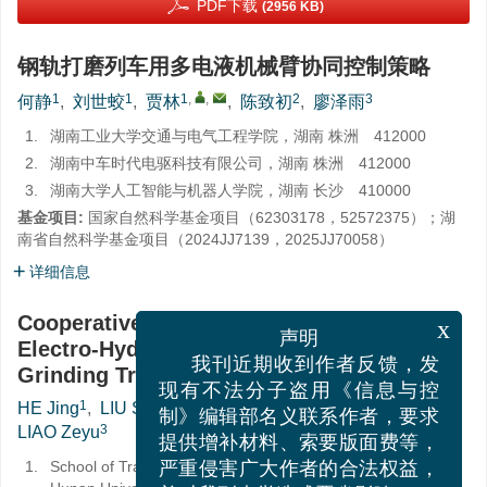
PDF下载
(2956 KB)
钢轨打磨列车用多电液机械臂协同控制策略
1
1
1
,
,
2
3
何静
,
刘世蛟
,
贾林
,
陈致初
,
廖泽雨
1.
湖南工业大学交通与电气工程学院，湖南 株洲 412000
2.
湖南中车时代电驱科技有限公司，湖南 株洲 412000
3.
湖南大学人工智能与机器人学院，湖南 长沙 410000
基金项目:
国家自然科学基金项目（
62303178
，
52572375
）；湖
南省自然科学基金项目（
2024JJ7139
，
2025JJ70058
）
详细信息
Cooperative Control Strategy for Multiple
x
Electro-Hydraulic Manipulators in Rail
声明
Grinding Trains
我刊近期收到作者反馈，发
1
1
1
,
,
2
HE Jing
,
LIU Shijiao
,
JIA Lin
,
CHEN Zhichu
,
现有不法分子盗用《信息与控
3
LIAO Zeyu
制》编辑部名义联系作者，要求
提供增补材料、索要版面费等，
1.
School of Transportation and Electrical Engineering,