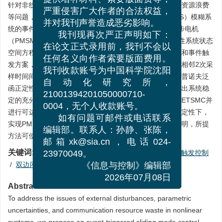
提供增补材料、索要版面费等，
针对非线性系统存在的外部干扰、参数不确定性以及通信资源浪费
严重侵害广大作者的合法权益，
等问题，提出了基于双边闭环泛函的Takagi-Sugeno（T-S）模糊系
并对我刊声誉造成恶劣影响。
统的事件触发滑模控制（ETSMC）方法。本文以永磁同步电机
我刊现再次严正声明如下：
（PMSM）为控制对象，首先建立T-S模糊模型，将非线性系统状态
在论文正式录用前，我刊不会以
空间方程转化为低阶子系统；针对子系统设计线性滑模面和事件触
任何名义向作者索要版面费用。
发方案，引入双边闭环泛函进行稳定性分析，可通过分割相邻2次采
我刊收款账号为中国科学院沈阳
样时间间隔，完整包含整个数据信息，可有效减少对李雅普诺夫泛
自动化研究所，
函正定性的约束，进而降低稳定性判据的保守性，最终得出系统稳
21001394201050000710-
定的充分条件；再根据稳定性条件得出控制器增益，设计ETSMC并
0004，无个人收款账号。
进行可达性分析；最终控制目标是在外部干扰与参数不确定性下，
如有问题可邮件或电话联系
实现PMSM的鲁棒镇定，同时减少通信资源消耗。结果表明，所提
编辑部。联系人：孙静、张陈，
方法可使PMSM快速稳定，有效节约通信资源。
邮箱xk@sia.cn，电话024-
关键词:
非线性系统
/
T-S模糊系统
/
滑模控制
/
事件触发控制
23970049。
/
双边闭环泛函
《信息与控制》编辑部
2026年07月08日
Abstract:
To address the issues of external disturbances, parametric
uncertainties, and communication resource waste in nonlinear