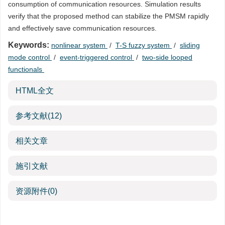
consumption of communication resources. Simulation results
verify that the proposed method can stabilize the PMSM rapidly
and effectively save communication resources.
Keywords:
nonlinear system
/
T-S fuzzy system
/
sliding
mode control
/
event-triggered control
/
two-side looped
functionals
HTML全文
参考文献
(12)
相关文章
施引文献
资源附件
(0)