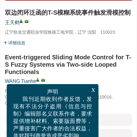
双边闭环泛函的T-S模糊系统事件触发滑模控制
,
王天鹤
辽宁轨道交通职业学院铁路工电学院，辽宁 沈阳 110023
详细信息
Event-triggered Sliding Mode Control for T-
S Fuzzy Systems via Two-side Looped
Functionals
,
WANG Tianhe
x
Railway Engineering and Electric Power College,
声明
Guidaojiaotong Polytechnic Institute, Shenyang 110016,
我刊近期收到作者反馈，发
China
现有不法分子盗用《信息与控
制》编辑部名义联系作者，要求
摘要
提供增补材料、索要版面费等，
严重侵害广大作者的合法权益，
HTML全文