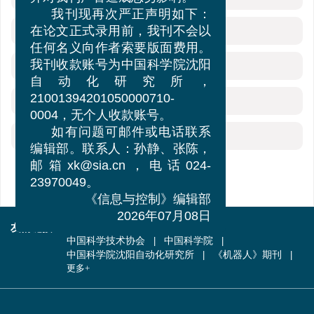
并对我刊声誉造成恶劣影响。
我刊现再次严正声明如下：
参考文献
(12)
在论文正式录用前，我刊不会以
任何名义向作者索要版面费用。
相关文章
我刊收款账号为中国科学院沈阳
自动化研究所，
施引文献
21001394201050000710-
0004，无个人收款账号。
如有问题可邮件或电话联系
资源附件
(0)
编辑部。联系人：孙静、张陈，
邮箱xk@sia.cn，电话024-
23970049。
《信息与控制》编辑部
2026年07月08日
友情链接
中国自动化学会
科学出版社
中国科学技术协会
中国科学院
中国科学院沈阳自动化研究所
《机器人》期刊
更多+