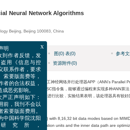
icial Neural Network Algorithms
logy Beijing, Beijing 100083, China
x
ML全文
图
(0)
表
(0)
参考文
明
到作者反馈，发
文献
资源附件
(0)
盗用《信息与控
联系作者，要求
ltiple Data）结构的通用人工神经网络并行处理器APP（ANN’s Parallel 
索要版面费等，
据通路，并且定制了类RISC指令集，能够通过编程来实现多种ANN算法
者的合法权益，
综合，并与其它的神经网络实现手段进行比较．实验结果表明，该处理器具有较
成恶劣影响。
严正声明如下：
前，我刊不会以
索要版面费用。
PP(ANN's Parallel Processor) with 8,16,32 bit data modes based on MIMD(
中国科学院沈阳
e changeable.The key operation units and the inner data path are optimi