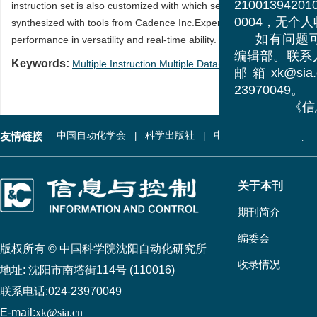
自动化
instruction set is also customized with which several ANN algorith
2100139420105
synthesized with tools from Cadence Inc.Experiement results show 
0004，无个人
performance in versatility and real-time ability.
如有问题可
Keywords:
Multiple Instruction Multiple Data(MIMD)
/
neural net
编辑部。联系人
邮箱xk@sia.
23970049。
《信息
友情链接
中国自动化学会
科学出版社
中国科学技术协会
关于本刊
期刊简介
编委会
版权所有 © 中国科学院沈阳自动化研究所
收录情况
地址:
沈阳市南塔街114号 (110016)
联系电话:
024-23970049
E-mail:
xk@sia.cn