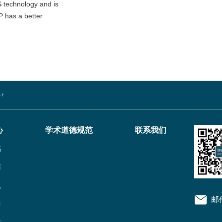
S technology and is
P has a better
+
心
学术道德规范
联系我们
稿
南
题
邮
导