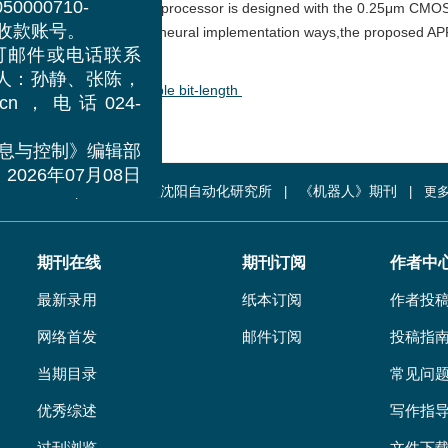
研究所，
ms can be realized.The APP processor is designed with the 0.25μm CMO
0000710-
that comparing with other neural implementation ways,the proposed AP
收款账号。
邮件或电话联系
work
/
processor
/
variable bit-length
：孙静、张陈，
cn，电话024-
与控制》编辑部
中国科学院
中国科学院沈阳自动化研究所
《机器人》期刊
更多
2026年07月08日
期刊在线
期刊订阅
作者中
最新录用
纸本订阅
作者投
网络首发
邮件订阅
投稿指
当期目录
常见问
优秀综述
写作指