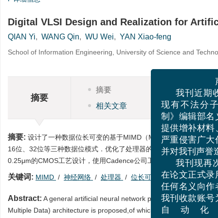
Digital VLSI Design and Realization for Artif
QIAN Yi
,
WANG Qin
,
WU Wei
,
YAN Xiao-feng
School of Information Engineering, University of Science and Techno
摘要
HT
声
摘要
我刊近期收
相关文章
施引
现有不法分子
制》编辑部名义
摘要:
设计了一种数据位长可变的基于MIMD（Multiple Instruction Mu
提供增补材料、
16位、32位等三种数据位模式．优化了处理器的关键运算部件和内部数
严重侵害广大作
0.25μm的CMOS工艺设计，使用Cadence公司工具对其进行
并对我刊声誉造
我刊现再次
关键词:
MIMD
/
神经网络
/
处理器
/
位长可变
在论文正式录用
任何名义向作者
Abstract:
A general artificial neural network parallel processor A
我刊收款账号为
Multiple Data) architecture is proposed,of which the data bit can b