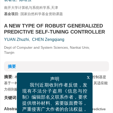
南开大学计算机与系统科学系,天津
基金项目:
国家自然科学基金资助课题
A NEW TYPE OF ROBUST GENERALIZED
PREDICTIVE SELF-TUNING CONTROLLER
YUAN Zhuzhi
,
CHEN Zengqiang
Dept of Computer and System Sciences, Nankai Univ,
Tianjin
摘要
摘要:
本文提出了一种新的广义预测自校正控制器，这种控制器是
x
声明
-1
基于一种新结构的预测模型——σ
模型的基础上设计的，其适应能
我刊近期收到作者反馈，发
力得到极大加强．
现有不法分子盗用《信息与控
关键词:
自校正控制
/
预测控制
/
预测模型
/
鲁棒性
制》编辑部名义联系作者，要求
提供增补材料、索要版面费等，
Abstract:
This paper presents a type of generalized predictive
严重侵害广大作者的合法权益，