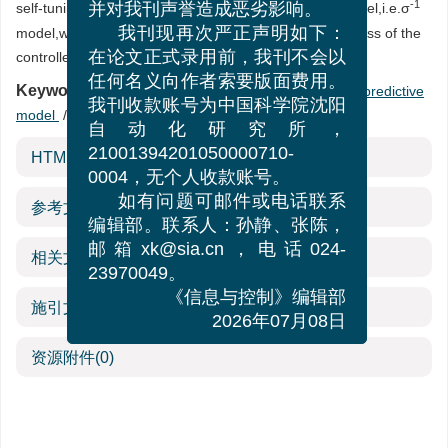
-1
self-tuning controller which is based on apredictive model,i.e.σ
并对我刊声誉造成恶劣影响。
model,with new structure.The adaptability and robustness of the
我刊现再次严正声明如下：
controller isimproved greatly.
在论文正式录用前，我刊不会以
Keywords:
任何名义向作者索要版面费用。
self-tuning control
/
predictive control
/
predictive
我刊收款账号为中国科学院沈阳
model
/
robustness
自动化研究所，
HTML全文
21001394201050000710-
0004，无个人收款账号。
参考文献
(2)
如有问题可邮件或电话联系
编辑部。联系人：孙静、张陈，
相关文章
邮箱xk@sia.cn，电话024-
23970049。
《信息与控制》编辑部
施引文献
2026年07月08日
资源附件
(0)