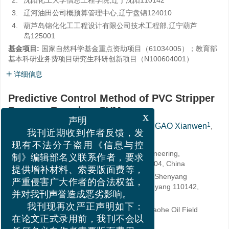
2.
沈阳化工大学信息工程学院,辽宁沈阳110142
3.
辽河油田公司概预算管理中心,辽宁盘锦124010
4.
葫芦岛锦化化工工程设计有限公司技术工程部,辽宁葫芦
岛125001
基金项目:
国家自然科学基金重点资助项目（61034005）；教育部
基本科研业务费项目研究生科研创新项目（N100604001）
详细信息
Predictive Control Method of PVC Stripper
Process Based on SVM
x
1,2
,
,
3
1
GAO Shuzhi
,
FENG Shaohua
,
GAO Xianwen
,
声明
1
4
AN Wenxiang
,
YU Limin
我刊近期收到作者反馈，发
现有不法分子盗用《信息与控
1.
College of Information Science and Engineering,
制》编辑部名义联系作者，要求
Northeastern University, Shenyang 110004, China
提供增补材料、索要版面费等，
2.
College of Information and Engineering, Shenyang
University of Chemical Technology, Shenyang 110142,
严重侵害广大作者的合法权益，
China
并对我刊声誉造成恶劣影响。
3.
General Budget Management Center, Liaohe Oil Field
我刊现再次严正声明如下：
Corporation, Panjin 124010, China
在论文正式录用前，我刊不会以