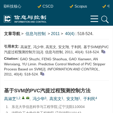
中国科技核心
CSCD
Scopus
中国
文章导航
>
信息与控制
>
2011
>
40(4)
: 518-524.
引用本文:
高淑芝, 冯少华, 高宪文, 安文翔, 于利民. 基于SVM的PVC
汽提过程预测控制方法[J]. 信息与控制, 2011, 40(4): 518-524.
Citation:
GAO Shuzhi, FENG Shaohua, GAO Xianwen, AN
Wenxiang, YU Limin. Predictive Control Method of PVC Stripper
Process Based on SVM[J].
INFORMATION AND CONTROL
,
2011, 40(4): 518-524.
基于SVM的PVC汽提过程预测控制方法
1,2
,
,
3
1
1
4
高淑芝
,
冯少华
,
高宪文
,
安文翔
,
于利民
1.
东北大学信息科学与工程学院,辽宁沈阳110004