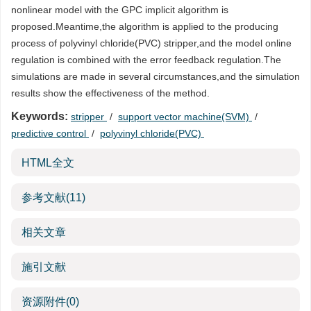
nonlinear model with the GPC implicit algorithm is
proposed.Meantime,the algorithm is applied to the producing
process of polyvinyl chloride(PVC) stripper,and the model online
regulation is combined with the error feedback regulation.The
simulations are made in several circumstances,and the simulation
results show the effectiveness of the method.
Keywords:
stripper
/
support vector machine(SVM)
/
predictive control
/
polyvinyl chloride(PVC)
HTML全文
参考文献
(11)
相关文章
施引文献
资源附件
(0)