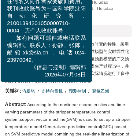
4.
Department of Technology Engineering, Huludao
任何名义向作者索要版面费用。
JinHua Chemical Engineering Design Ltd., Huludao
我刊收款账号为中国科学院沈阳
125001, China
自动化研究所，
21001394201050000710-
摘要
0004，无个人收款账号。
如有问题可邮件或电话联系
摘要:
针对汽提塔温度控制系统的非线性和参数时变的特性，采用
编辑部。联系人：孙静、张陈，
支持向量机对汽提塔温度进行建模，结合非线性模型的实时线性化
邮箱xk@sia.cn，电话024-
和广义预测控制隐式算法，提出了基于支持向量预测模型的广义预
23970049。
测控制算法．同时将该算法应用到聚氯乙烯汽提生产过程当中，并
《信息与控制》编辑部
将模型在线校正和误差反馈校正相结合，根据实际情况进行了多种
2026年07月08日
情况下的仿真，仿真结果表明了方法的有效性．
关键词:
汽提塔
/
支持向量机
/
预测控制
/
聚氯乙烯
Abstract:
According to the nonlinear characteristics and time-
varying parameters of the stripper temperature control
system,support vector machine(SVM) is used to set up a stripper
temperature model.Generalized predictive control(GPC) based
on SVM predictive model combining the real-time linearization of