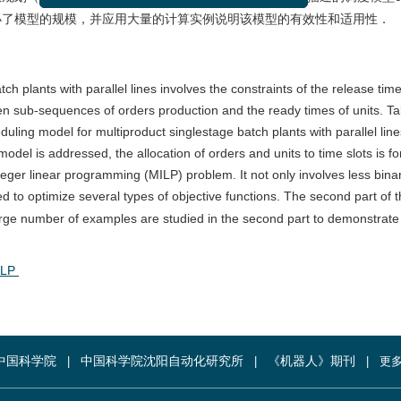
2026年07月08日
小了模型的规模，并应用大量的计算实例说明该模型的有效性和适用性．
h plants with parallel lines involves the constraints of the release ti
n sub-sequences of orders production and the ready times of units. T
duling model for multiproduct singlestage batch plants with parallel line
del is addressed, the allocation of orders and units to time slots is f
teger linear programming (MILP) problem. It not only involves less bina
ed to optimize several types of objective functions. The second part of 
arge number of examples are studied in the second part to demonstrate
ILP
中国科学院
中国科学院沈阳自动化研究所
《机器人》期刊
更多