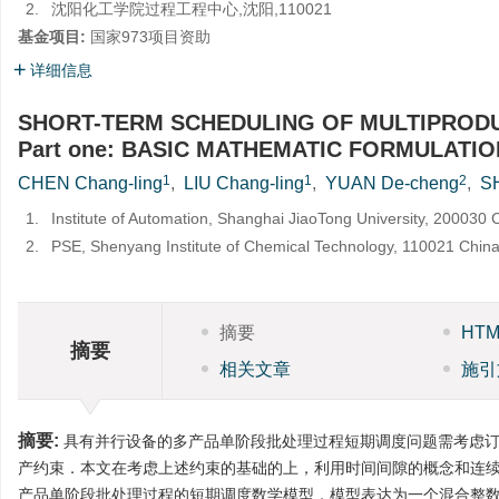
2.
沈阳化工学院过程工程中心,沈阳,110021
基金项目:
国家973项目资助
详细信息
SHORT-TERM SCHEDULING OF MULTIPRODU
Part one: BASIC MATHEMATIC FORMULATIO
1
1
2
CHEN Chang-ling
,
LIU Chang-ling
,
YUAN De-cheng
,
S
1.
Institute of Automation, Shanghai JiaoTong University, 200030 
2.
PSE, Shenyang Institute of Chemical Technology, 110021 Chin
摘要
HT
摘要
相关文章
施引
摘要:
具有并行设备的多产品单阶段批处理过程短期调度问题需考虑订
产约束．本文在考虑上述约束的基础的上，利用时间间隙的概念和连续
产品单阶段批处理过程的短期调度数学模型．模型表达为一个混合整数规