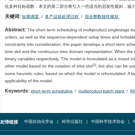
化多种目标函数．本文的第二部分将引入一些适当的启发性规则，减
关键词:
短期调度
/
多产品批处理过程
/
混合整数线性规划
Abstract:
The short term scheduling of multiproduct singlestage batc
orders, as well as the sequence-dependent setup times and forbidde
constraints into consideration, this paper develops a short-term sche
time slot and the continuous time domain representation. When the mo
binary variables respectively. The model is formulated as a mixed in
[1]
other model based on the notation of time slot
, but also can be us
some heuristic rules, based on which the model is reformulated. A l
applicability of the model.
Keywords:
short-term scheduling
/
multiproduct batch plant
/
M
友情链接
中国自动化学会
科学出版社
中国科学技术协会