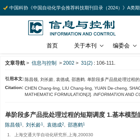
中国科协《中国自动化学会推荐科技期刊目录（2024）》A类
首页
关于本刊
编委会
文章导航
>
信息与控制
>
2002
>
31(2)
: 106-111.
引用本文:
陈昌领, 刘长龄, 袁德成, 邵惠鹤. 单阶段多产品批处理过程的短期调度 
Citation:
CHEN Chang-ling, LIU Chang-ling, YUAN De-cheng,
MATHEMATIC FORMULATION[J].
INFORMATION AND 
单阶段多产品批处理过程的短期调度 1.基本模型
1
1
2
1
陈昌领
,
刘长龄
,
袁德成
,
邵惠鹤
1.
上海交通大学自动化研究所,上海,200030