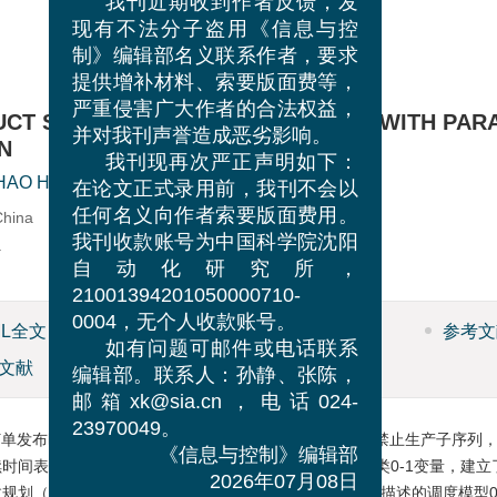
声明
我刊近期收到作者反馈，发
现有不法分子盗用《信息与控
制》编辑部名义联系作者，要求
提供增补材料、索要版面费等，
CT SINGLESTAGE BATCH PLANTS WITH PARA
严重侵害广大作者的合法权益，
N
并对我刊声誉造成恶劣影响。
1
HAO Hui-he
我刊现再次严正声明如下：
在论文正式录用前，我刊不会以
China
任何名义向作者索要版面费用。
a
我刊收款账号为中国科学院沈阳
自动化研究所，
21001394201050000710-
ML全文
图
(0)
表
(0)
参考文
0004，无个人收款账号。
文献
资源附件
(0)
如有问题可邮件或电话联系
编辑部。联系人：孙静、张陈，
邮箱xk@sia.cn，电话024-
单发布时间、交货期，订单生产的顺序相关建立时间、禁止生产子序列
23970049。
时间表达，将设备、订单分配给时间间隙分别表达为两类0-1变量，建立
《信息与控制》编辑部
划（MILP）问题．该模型不但比已有的基于时间间隙描述的调度模型0