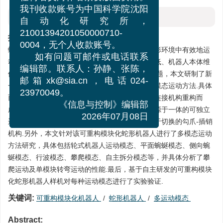
任何名义向作者索要版面费用。
我刊收款账号为中国科学院沈阳
摘要
自动化研究所，
摘要:
21001394201050000710-
蛇形机器人通过改变自身的形状可以在复杂的地形环境中有效地运
0004，无个人收款账号。
动，然而传统的一体化设计面临着任务搜救效率低、机器人本体维
如有问题可邮件或电话联系
修困难、机体灵活性差等挑战性问题.针对这些问题，本文研制了新
编辑部。联系人：孙静、张陈，
一代可重构模块化蛇形机器人并研究了相应的多模态运动方法.具体
邮箱xk@sia.cn，电话024-
而言，新型蛇形机器人可以由任意多个模块通过连接机构重构而
23970049。
成，每个模块都是集成了驱动、控制、通信、电源于一体的可独立
《信息与控制》编辑部
运动的单元，模块之间的连接机构采用新型的便于切换的勾爪-插销
2026年07月08日
机构.另外，本文针对该可重构模块化蛇形机器人进行了多模态运动
方法研究，具体包括轮式机器人运动模态、平面蜿蜒模态、侧向蜿
蜒模态、行波模态、攀爬模态、自主拆分模态等，并具体分析了攀
爬运动及单模块转弯运动的性能.最后，基于自主研发的可重构模块
化蛇形机器人样机对每种运动模态进行了实验验证.
关键词:
可重构模块化机器人
/
蛇形机器人
/
多运动模态
Abstract: