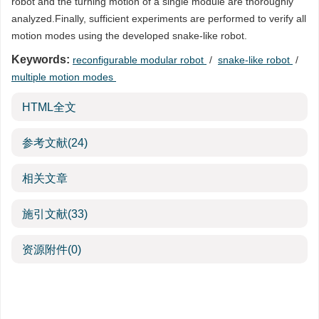
robot and the turning motion of a single module are thoroughly
analyzed.Finally, sufficient experiments are performed to verify all
motion modes using the developed snake-like robot.
Keywords:
reconfigurable modular robot
/
snake-like robot
/
multiple motion modes
HTML全文
参考文献
(24)
相关文章
施引文献
(33)
资源附件
(0)