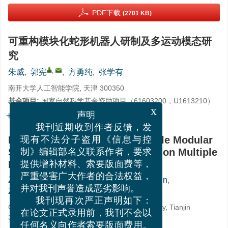
PDF下载
(2701 KB)
可重构模块化蛇形机器人研制及多运动模态研
究
,
朱威
,
郭宪
,
方勇纯
,
张学有
南开大学人工智能学院, 天津 300350
基金项目:
国家自然科学基金资助项目（
61603200
，
U1613210
）
x
详细信息
声明
我刊近期收到作者反馈，发
Development of a Reconfigurable Modular
现有不法分子盗用《信息与控
Snake-like Robot and Research on Multiple
制》编辑部名义联系作者，要求
Motion Modes
提供增补材料、索要版面费等，
,
ZHU Wei
,
GUO Xian
,
FANG Yongchun
,
严重侵害广大作者的合法权益，
ZHANG Xueyou
并对我刊声誉造成恶劣影响。
我刊现再次严正声明如下：
College of Artificial Intelligence, Nankai University, Tianjin
300350, China
在论文正式录用前，我刊不会以