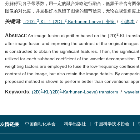
分解得到各子带系数，用一定的融合策略进行融合．低频子带含有图
图像的对比度，并且很好地保留了图像的细节信息，无论在视觉角度
2
2
关键词:
（2D）
-KL（（2D）
-Karhunen-Loeve）变换
/
小波域
/
2
Abstract:
An image fusion algorithm based on the (2D)
-KL transfo
after image fusion and improving the contrast of the original images. 
is constructed to obtain the significant features. Then, the significan
utilized for each subband coefficient of the wavelet decomposition.
weighting factors are employed to fuse the low-frequency coefficient
contrast of the image, but also retain the image details. By compar
proposed method is shown to perform better than conventional app
2
2
Keywords:
(2D)
-KL((2D)
-Karhunen-Loeve) transform
/
wavele
友情链接
中国自动化学会
科学出版社
中国科学技术协会