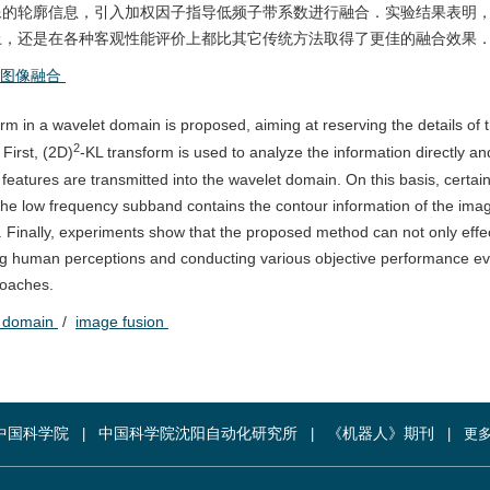
像的轮廓信息，引入加权因子指导低频子带系数进行融合．实验结果表明
上，还是在各种客观性能评价上都比其它传统方法取得了更佳的融合效果
图像融合
rm in a wavelet domain is proposed, aiming at reserving the details of 
2
First, (2D)
-KL transform is used to analyze the information directly a
t features are transmitted into the wavelet domain. On this basis, certai
 The low frequency subband contains the contour information of the imag
. Finally, experiments show that the proposed method can not only effe
ing human perceptions and conducting various objective performance ev
roaches.
t domain
/
image fusion
中国科学院
中国科学院沈阳自动化研究所
《机器人》期刊
更多