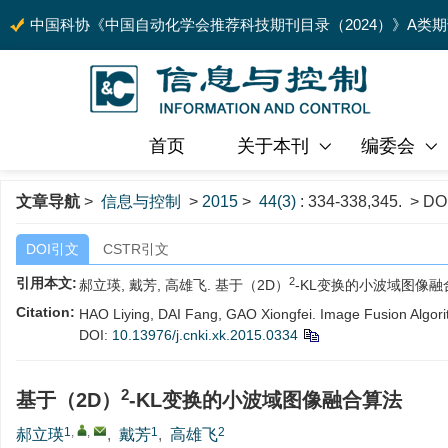
中国科协《中国自动化学会推荐科技期刊目录（2024）》A类
首页
关于本刊
编委会
文章导航
>
信息与控制
>
2015
>
44(3)
: 334-338,345.
> DO
DOI引文
CSTR引文
2
引用本文:
郝立瑛, 戴芳, 高雄飞. 基于（2D）
-KL变换的小波域图像融合算法[J
Citation:
HAO Liying, DAI Fang, GAO Xiongfei. Image Fusion Algor
DOI:
10.13976/j.cnki.xk.2015.0334
2
基于（2D）
-KL变换的小波域图像融合算法
1
,
,
1
2
郝立瑛
,
戴芳
,
高雄飞