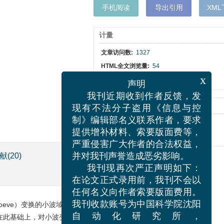
手机阅读
导出引用
XM
计量
文章访问数:
1327
HTML全文浏览量:
54
PDF下载量:
294
x
声明
我刊近期收到作者反馈，发
出版历程
现有不法分子盗用《信息与控
收稿日期:
2014-05-26
制》编辑部名义联系作者，要求
发布日期:
2015-06-19
提供增补材料、索要版面费等，
严重侵害广大作者的合法权益，
献
(20)
并对我刊声誉造成恶劣影响。
我刊现再次严正声明如下：
在论文正式录用前，我刊不会以
任何名义向作者索要版面费用。
n-Loeve）变换的小波域图
我刊收款账号为中国科学院沈阳
在此基础上，对小波变换