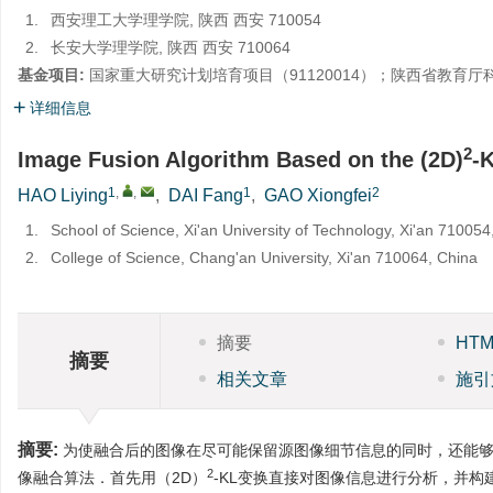
1.
西安理工大学理学院, 陕西 西安 710054
2.
长安大学理学院, 陕西 西安 710064
基金项目:
国家重大研究计划培育项目（91120014）；陕西省教育厅科
详细信息
2
Image Fusion Algorithm Based on the (2D)
-
1
,
,
1
2
HAO Liying
,
DAI Fang
,
GAO Xiongfei
1.
School of Science, Xi'an University of Technology, Xi'an 710054
2.
College of Science, Chang'an University, Xi'an 710064, China
摘要
HT
摘要
相关文章
施引
摘要:
为使融合后的图像在尽可能保留源图像细节信息的同时，还能够
2
像融合算法．首先用（2D）
-KL变换直接对图像信息进行分析，并